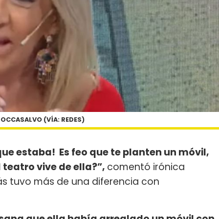
OCCASALVO (VÍA: REDES)
ue estaba! Es feo que te planten un móvil,
 teatro vive de ella?”,
comentó irónica
ás tuvo más de una diferencia con
ana que ella había arreglado un móvil con