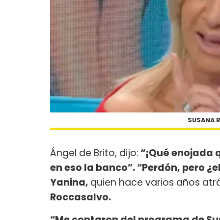
SUSANA R
Ángel de Brito, dijo:
“¡Qué enojada q
en eso la banco”. “Perdón, pero ¿el
Yanina,
quien hace varios años atr
Roccasalvo.
“Me contaron del programa de Sus