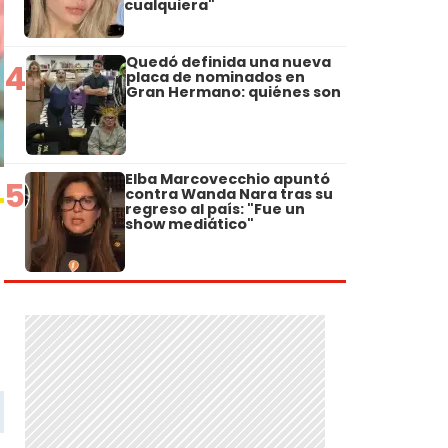
cualquiera"
Quedó definida una nueva
4
placa de nominados en
Gran Hermano: quiénes son
Elba Marcovecchio apuntó
5
contra Wanda Nara tras su
regreso al país: "Fue un
show mediático"