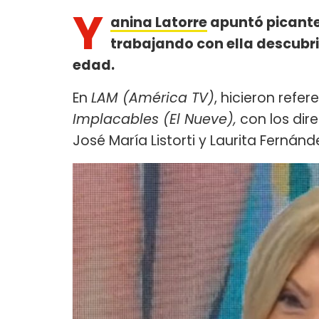
Y
anina Latorre
apuntó picante
trabajando con ella descubr
edad.
En
LAM (América TV)
, hicieron refe
Implacables (El Nueve),
con los dire
José María Listorti y Laurita Fernánd