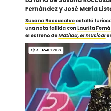
La furia de Susana Roccasal
Fernández y José María Listo
Susana Roccasalvo
estalló furiosa
una nota fallida con
Laurita Fern
el estreno de
Matilda, el musical
en