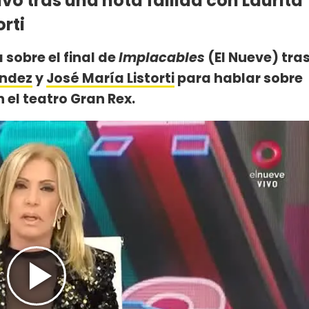
vo tras una nota fallida con Laurita
rti
 sobre el final de
Implacables
(El Nueve) tra
ández
y
José María Listorti
para hablar sobre
 el teatro Gran Rex.