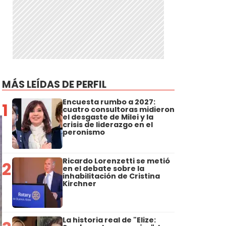
MÁS LEÍDAS DE PERFIL
Encuesta rumbo a 2027:
1
cuatro consultoras midieron
el desgaste de Milei y la
crisis de liderazgo en el
peronismo
Ricardo Lorenzetti se metió
2
en el debate sobre la
inhabilitación de Cristina
Kirchner
La historia real de "Elize: