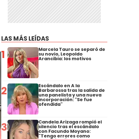
LAS MÁS LEÍDAS
Marcela Tauro se separó de
1
su novio, Leopoldo
Arancibia: los motivos
Escándalo en A la
2
Barbarossa tras la salida de
una panelista y una nueva
incorporación: "Se fue
ofendida"
Candela Arizaga rompió el
3
silencio tras el escándalo
con Facundo Moyano:
"Tengo errores como