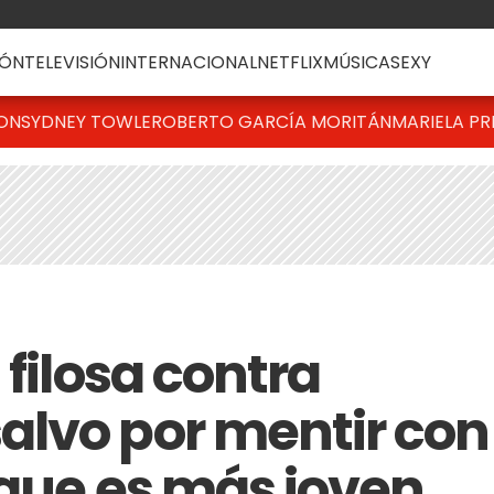
ÓN
TELEVISIÓN
INTERNACIONAL
NETFLIX
MÚSICA
SEXY
TON
SYDNEY TOWLE
ROBERTO GARCÍA MORITÁN
MARIELA PR
 filosa contra
lvo por mentir con
 que es más joven