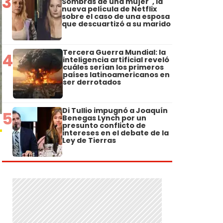
3
Sombras de una mujer", la
nueva película de Netflix
sobre el caso de una esposa
que descuartizó a su marido
Tercera Guerra Mundial: la
4
inteligencia artificial reveló
cuáles serían los primeros
países latinoamericanos en
ser derrotados
Di Tullio impugnó a Joaquín
5
Benegas Lynch por un
presunto conflicto de
intereses en el debate de la
Ley de Tierras