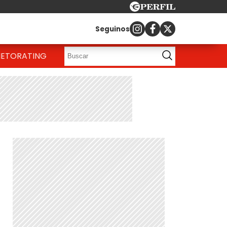
Seguinos
IETO
RATING