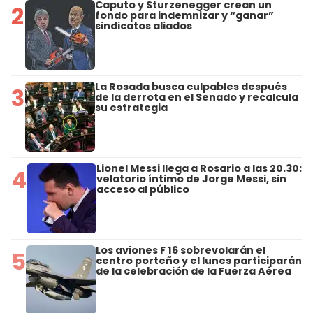
Caputo y Sturzenegger crean un
2
fondo para indemnizar y “ganar”
sindicatos aliados
La Rosada busca culpables después
3
de la derrota en el Senado y recalcula
su estrategia
Lionel Messi llega a Rosario a las 20.30:
4
velatorio íntimo de Jorge Messi, sin
acceso al público
Los aviones F 16 sobrevolarán el
5
centro porteño y el lunes participarán
de la celebración de la Fuerza Aérea