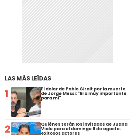
LAS MÁS LEÍDAS
El dolor de Pablo Giralt por la muerte
1
de Jorge Messi: "Era muy importante
para mí"
Quiénes serán los invitados de Juana
2
Viale para el domingo 9 de agosto:
exitosos actores