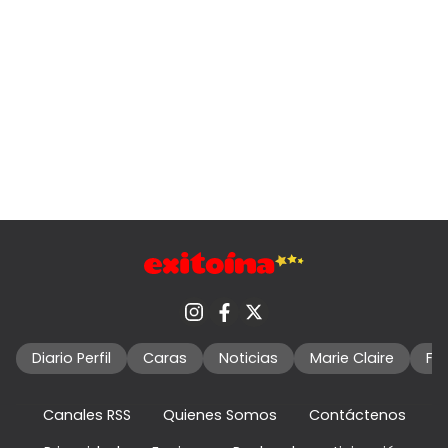
Diario Perfil
Caras
Noticias
Marie Claire
Fo
Canales RSS
Quienes Somos
Contáctenos