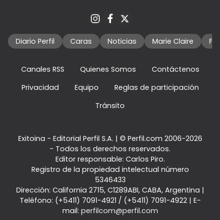
Diario Perfil
Caras
Noticias
Marie Claire
Fo
Canales RSS
Quienes Somos
Contáctenos
Privacidad
Equipo
Reglas de participación
Tránsito
Exitoina - Editorial Perfil S.A.
| © Perfil.com 2006-2026
- Todos los derechos reservados.
Editor responsable: Carlos Piro.
Registro de la propiedad intelectual número
5346433
Dirección:
California 2715
,
C1289ABI
,
CABA, Argentina
|
Teléfono:
(+5411) 7091-4921
/
(+5411) 7091-4922
| E-
mail:
perfilcom@perfil.com