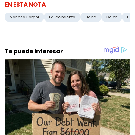
EN ESTA NOTA
Vanesa Borghi
Fallecimiento
Bebé
Dolor
Pér