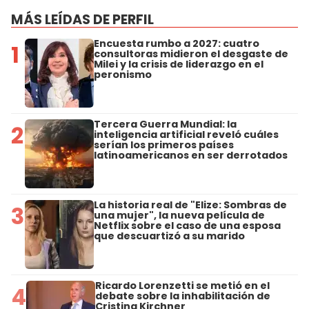
MÁS LEÍDAS DE PERFIL
Encuesta rumbo a 2027: cuatro
1
consultoras midieron el desgaste de
Milei y la crisis de liderazgo en el
peronismo
Tercera Guerra Mundial: la
2
inteligencia artificial reveló cuáles
serían los primeros países
latinoamericanos en ser derrotados
La historia real de "Elize: Sombras de
3
una mujer", la nueva película de
Netflix sobre el caso de una esposa
que descuartizó a su marido
Ricardo Lorenzetti se metió en el
4
debate sobre la inhabilitación de
Cristina Kirchner