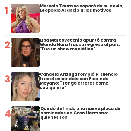
Marcela Tauro se separó de su novio,
1
Leopoldo Arancibia: los motivos
Elba Marcovecchio apuntó contra
2
Wanda Nara tras su regreso al país:
"Fue un show mediático"
Candela Arizaga rompió el silencio
3
tras el escándalo con Facundo
Moyano: "Tengo errores como
cualquiera"
Quedó definida una nueva placa de
4
nominados en Gran Hermano:
quiénes son