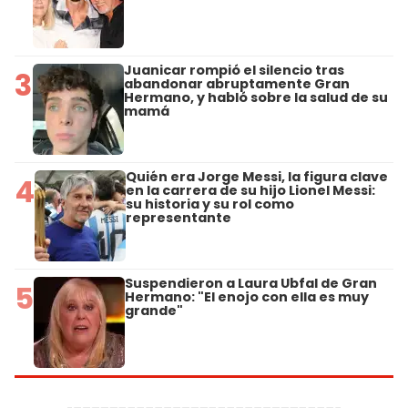
Juanicar rompió el silencio tras
3
abandonar abruptamente Gran
Hermano, y habló sobre la salud de su
mamá
Quién era Jorge Messi, la figura clave
4
en la carrera de su hijo Lionel Messi:
su historia y su rol como
representante
Suspendieron a Laura Ubfal de Gran
5
Hermano: "El enojo con ella es muy
grande"