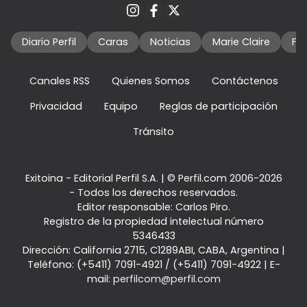
Diario Perfil
Caras
Noticias
Marie Claire
Fo
Canales RSS
Quienes Somos
Contáctenos
Privacidad
Equipo
Reglas de participación
Tránsito
Exitoina - Editorial Perfil S.A.
| © Perfil.com 2006-2026
- Todos los derechos reservados.
Editor responsable: Carlos Piro.
Registro de la propiedad intelectual número
5346433
Dirección:
California 2715
,
C1289ABI
,
CABA, Argentina
|
Teléfono:
(+5411) 7091-4921
/
(+5411) 7091-4922
| E-
mail:
perfilcom@perfil.com