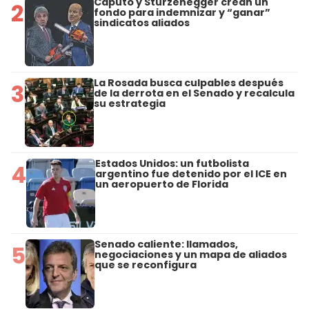
Caputo y Sturzenegger crean un
2
fondo para indemnizar y “ganar”
sindicatos aliados
La Rosada busca culpables después
3
de la derrota en el Senado y recalcula
su estrategia
Estados Unidos: un futbolista
4
argentino fue detenido por el ICE en
un aeropuerto de Florida
Senado caliente: llamados,
5
negociaciones y un mapa de aliados
que se reconfigura