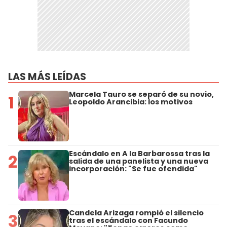
LAS MÁS LEÍDAS
Marcela Tauro se separó de su novio,
1
Leopoldo Arancibia: los motivos
Escándalo en A la Barbarossa tras la
2
salida de una panelista y una nueva
incorporación: "Se fue ofendida"
Candela Arizaga rompió el silencio
3
tras el escándalo con Facundo