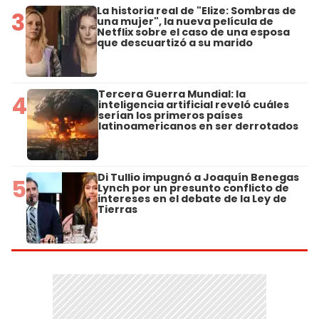
La historia real de "Elize: Sombras de
3
una mujer", la nueva película de
Netflix sobre el caso de una esposa
que descuartizó a su marido
Tercera Guerra Mundial: la
4
inteligencia artificial reveló cuáles
serían los primeros países
latinoamericanos en ser derrotados
Di Tullio impugnó a Joaquín Benegas
5
Lynch por un presunto conflicto de
intereses en el debate de la Ley de
Tierras