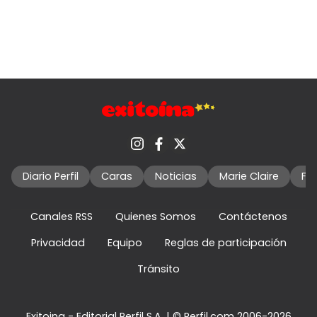
Diario Perfil
Caras
Noticias
Marie Claire
Fo
Canales RSS
Quienes Somos
Contáctenos
Privacidad
Equipo
Reglas de participación
Tránsito
Exitoina - Editorial Perfil S.A.
| © Perfil.com 2006-2026