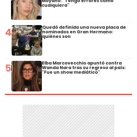
Moyano: "Tengo errores como
cualquiera"
Quedó definida una nueva placa de
4
nominados en Gran Hermano:
quiénes son
Elba Marcovecchio apuntó contra
5
Wanda Nara tras su regreso al país:
"Fue un show mediático"