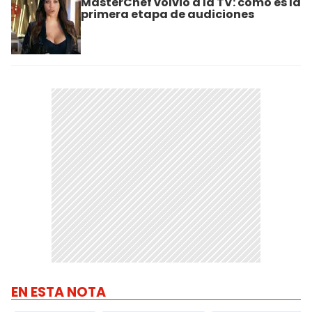
MasterChef volvió a la TV: cómo es la
primera etapa de audiciones
EN ESTA NOTA