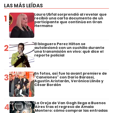
LAS MÁS LEÍDAS
Laura Ubfal sorprendió al revelar que
1
recibió una carta documento de un
participante que continúa en Gran
Hermano
El bloguero Perez Hilton se
2
autolesionó con un cuchillo durante
una transmisión en vivo: qué dice el
reporte policial
En fotos, así fue la avant premiere de
3
"Canelones" con Darío Barassi,
Agustín Aristarán, Verónica Llinás y
César Bordón
La Oreja de Van Gogh llega a Buenos
4
Aires tras el regreso de Amaia
Montero: cómo comprar las entradas