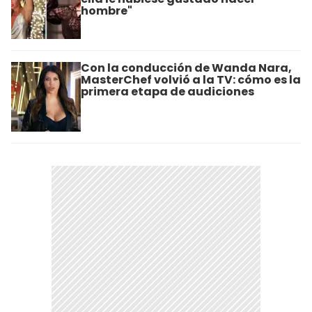
hombre"
Con la conducción de Wanda Nara,
MasterChef volvió a la TV: cómo es la
primera etapa de audiciones