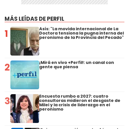
MÁS LEÍDAS DE PERFIL
Asís: "La movida internacional de La
1
Doctora tensiona la pugna interna del
peronismo de la Provincia del Pecado"
¡Mirá en vivo +Perfil!: un canal con
2
gente que piensa
Encuesta rumbo a 2027: cuatro
3
consultoras midieron el desgaste de
Milei y la crisis de liderazgo en el
peronismo