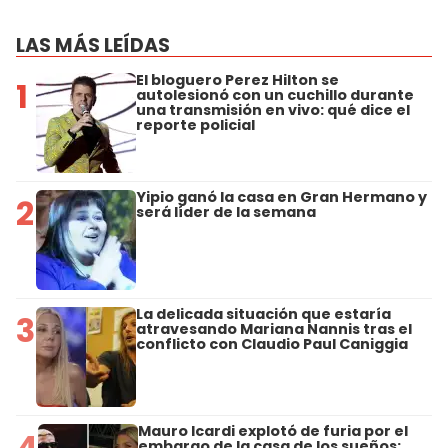
LAS MÁS LEÍDAS
El bloguero Perez Hilton se
1
autolesionó con un cuchillo durante
una transmisión en vivo: qué dice el
reporte policial
Yipio ganó la casa en Gran Hermano y
2
será líder de la semana
La delicada situación que estaría
3
atravesando Mariana Nannis tras el
conflicto con Claudio Paul Caniggia
Mauro Icardi explotó de furia por el
4
embargo de la casa de los sueños: