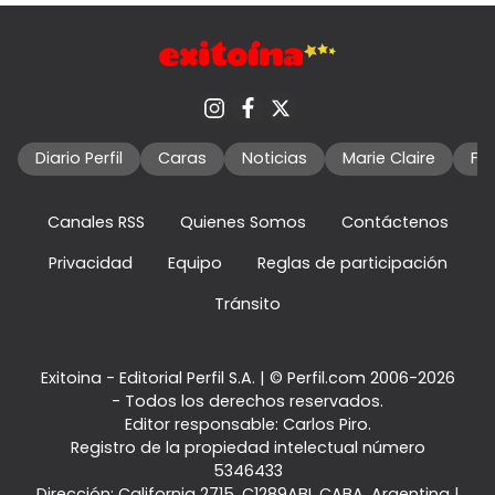
Diario Perfil
Caras
Noticias
Marie Claire
Fo
Canales RSS
Quienes Somos
Contáctenos
Privacidad
Equipo
Reglas de participación
Tránsito
Exitoina - Editorial Perfil S.A.
| © Perfil.com 2006-2026
- Todos los derechos reservados.
Editor responsable: Carlos Piro.
Registro de la propiedad intelectual número
5346433
Dirección:
California 2715
,
C1289ABI
,
CABA, Argentina
|