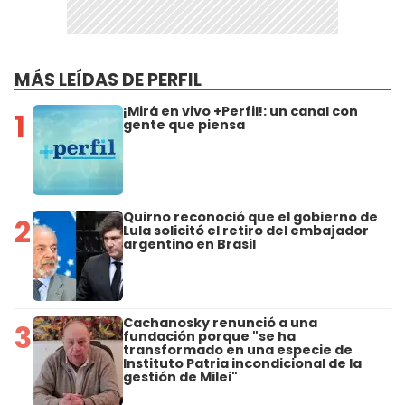
MÁS LEÍDAS DE PERFIL
¡Mirá en vivo +Perfil!: un canal con
1
gente que piensa
Quirno reconoció que el gobierno de
2
Lula solicitó el retiro del embajador
argentino en Brasil
Cachanosky renunció a una
3
fundación porque "se ha
transformado en una especie de
Instituto Patria incondicional de la
gestión de Milei"