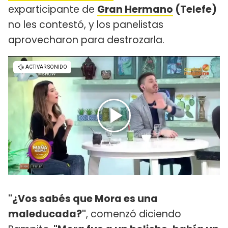
exparticipante de
Gran Hermano
(Telefe)
no les contestó, y los panelistas
aprovecharon para destrozarla.
"¿Vos sabés que Mora es una
maleducada?"
, comenzó diciendo