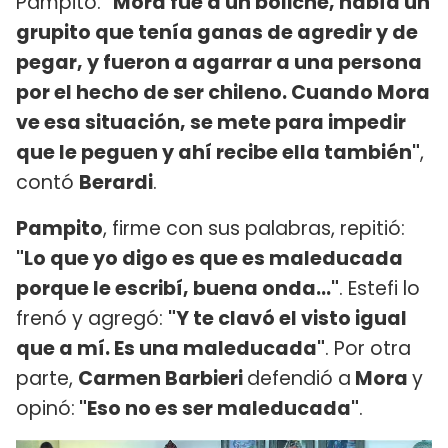
Pampito.
"Mora fue a un boliche, había un
grupito que tenía ganas de agredir y de
pegar, y fueron a agarrar a una persona
por el hecho de ser chileno. Cuando Mora
ve esa situación, se mete para impedir
que le peguen y ahí recibe ella también"
,
contó
Berardi
.
Pampito
, firme con sus palabras, repitió:
"Lo que yo digo es que es maleducada
porque le escribí, buena onda..."
. Estefi lo
frenó y agregó:
"Y te clavó el visto igual
que a mí. Es una maleducada"
. Por otra
parte,
Carmen Barbieri
defendió a
Mora
y
opinó:
"Eso no es ser maleducada"
.