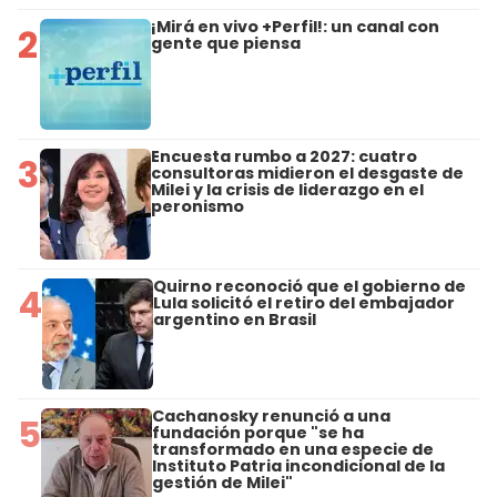
¡Mirá en vivo +Perfil!: un canal con
2
gente que piensa
Encuesta rumbo a 2027: cuatro
3
consultoras midieron el desgaste de
Milei y la crisis de liderazgo en el
peronismo
Quirno reconoció que el gobierno de
4
Lula solicitó el retiro del embajador
argentino en Brasil
Cachanosky renunció a una
5
fundación porque "se ha
transformado en una especie de
Instituto Patria incondicional de la
gestión de Milei"