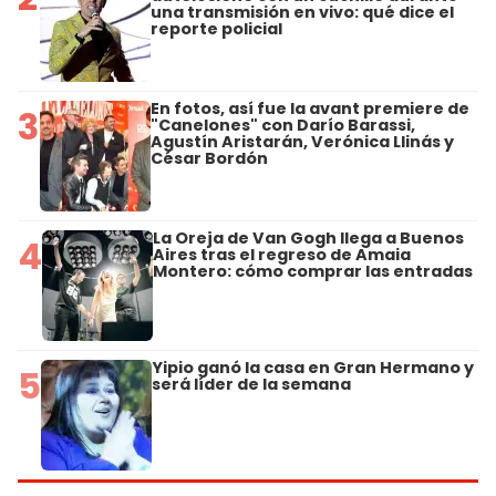
una transmisión en vivo: qué dice el
reporte policial
En fotos, así fue la avant premiere de
3
"Canelones" con Darío Barassi,
Agustín Aristarán, Verónica Llinás y
César Bordón
La Oreja de Van Gogh llega a Buenos
4
Aires tras el regreso de Amaia
Montero: cómo comprar las entradas
Yipio ganó la casa en Gran Hermano y
5
será líder de la semana