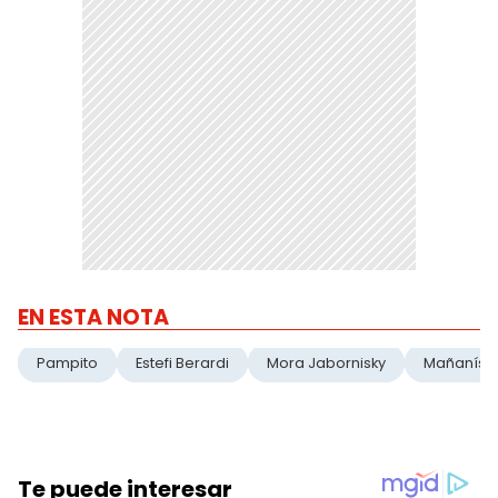
EN ESTA NOTA
Pampito
Estefi Berardi
Mora Jabornisky
Mañanísi