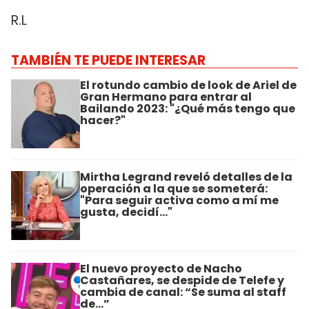
R.L
TAMBIÉN TE PUEDE INTERESAR
El rotundo cambio de look de Ariel de
Gran Hermano para entrar al
Bailando 2023: "¿Qué más tengo que
hacer?"
Mirtha Legrand reveló detalles de la
operación a la que se someterá:
"Para seguir activa como a mí me
gusta, decidí..."
El nuevo proyecto de Nacho
Castañares, se despide de Telefe y
cambia de canal: “Se suma al staff
de...”