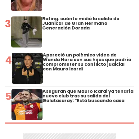
Rating: cuánto midió la salida de
3
Juanicar de Gran Hermano
Generación Dorada
Apareció un polémico video de
4
Wanda Nara con sus hijas que podría
comprometer su conflicto judicial
con Mauro Icardi
Aseguran que Mauro Icardi ya tendría
5
nuevo club tras su salida del
Galatasaray: "Está buscando casa"