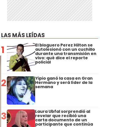
LAS MÁS LEÍDAS
El bloguero Perez Hilton se
1
autolesionó con un cuchillo
durante una transmisión en
vivo: qué dice el reporte
policial
Yipio ganó la casa en Gran
2
Hermano y será líder de la
semana
Laura Ubfal sorprendió al
3
revelar que recibió una
carta documento de un
participante que continúa