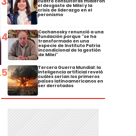
3
cuatro consultoras midieron
el desgaste de Milei y la
crisis de liderazgo en el
peronismo
Cachanosky renunció a una
4
fundación porque "se ha
transformado en una
especie de Instituto Patria
incondicional de la gestión
de Milei"
Tercera Guerra Mundial: la
5
inteligencia artificial reveló
cuáles serían los primeros
países latinoamericanos en
ser derrotados