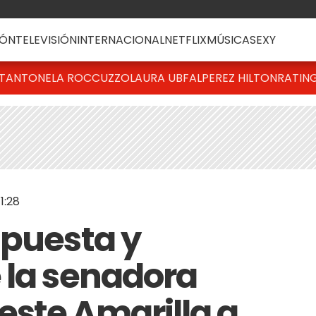
ÓN
TELEVISIÓN
INTERNACIONAL
NETFLIX
MÚSICA
SEXY
T
ANTONELA ROCCUZZO
LAURA UBFAL
PEREZ HILTON
RATIN
1:28
spuesta y
 la senadora
ste Amarilla a