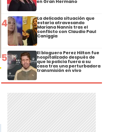
en Gran Hermano
La delicada situación que
4
estaría atravesando
Mariana Nannis tras el
conflicto con Claudio Paul
Caniggia
El bloguero Perez Hilton fue
5
hospitalizado después de
que la policía fuera a su
casa tras una perturbadora
transmisión en vivo