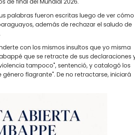
s de final del Mundial 2026.
 sus palabras fueron escritas luego de ver cómo
s paraguayos, además de rechazar el saludo de
.
onderte con los mismos insultos que yo misma
a Mabappé que se retracte de sus declaraciones 
 violencia tampoco", sentenció, y catalogó los
e género flagrante". De no retractarse, iniciará