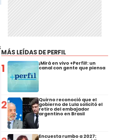
s
MÁS LEÍDAS DE PERFIL
¡Mirá en vivo +Perfil!: un
1
canal con gente que piensa
Quirno reconoció que el
2
gobierno de Lula solicitó el
retiro del embajador
argentino en Brasil
Encuesta rumbo a 2027: