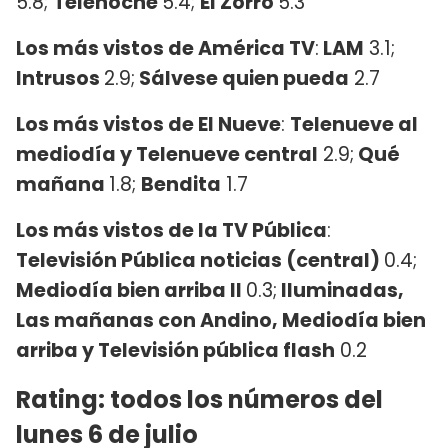
5.8;
Telenoche
5.4;
El Zorro
5.3
Los más vistos de América TV
:
LAM
3.1;
Intrusos
2.9;
Sálvese quien pueda
2.7
Los más vistos de El Nueve
:
Telenueve al
mediodía y Telenueve central
2.9;
Qué
mañana
1.8;
Bendita
1.7
Los más vistos de la TV Pública
:
Televisión Pública noticias (central)
0.4;
Mediodía bien arriba II
0.3;
Iluminadas,
Las mañanas con Andino, Mediodía bien
arriba y Televisión pública flash
0.2
Rating: todos los números del
lunes 6 de julio