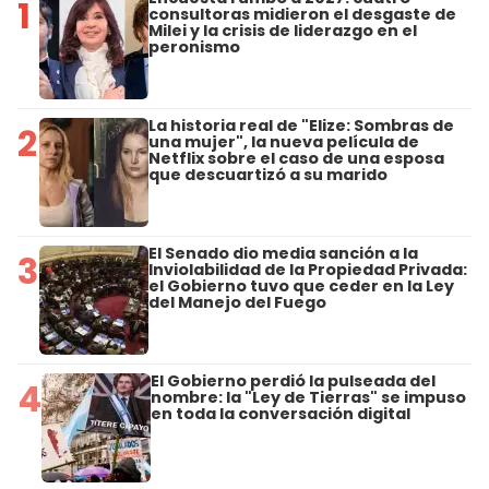
1
consultoras midieron el desgaste de
Milei y la crisis de liderazgo en el
peronismo
La historia real de "Elize: Sombras de
2
una mujer", la nueva película de
Netflix sobre el caso de una esposa
que descuartizó a su marido
El Senado dio media sanción a la
3
Inviolabilidad de la Propiedad Privada:
el Gobierno tuvo que ceder en la Ley
del Manejo del Fuego
El Gobierno perdió la pulseada del
4
nombre: la "Ley de Tierras" se impuso
en toda la conversación digital