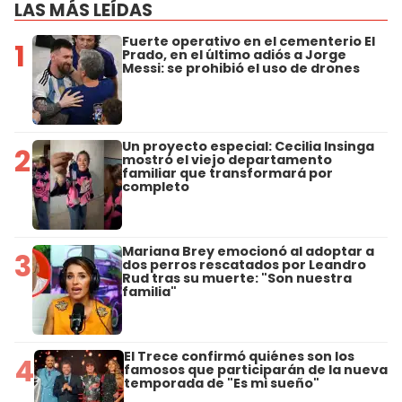
LAS MÁS LEÍDAS
Fuerte operativo en el cementerio El
1
Prado, en el último adiós a Jorge
Messi: se prohibió el uso de drones
Un proyecto especial: Cecilia Insinga
2
mostró el viejo departamento
familiar que transformará por
completo
Mariana Brey emocionó al adoptar a
3
dos perros rescatados por Leandro
Rud tras su muerte: "Son nuestra
familia"
El Trece confirmó quiénes son los
4
famosos que participarán de la nueva
temporada de "Es mi sueño"