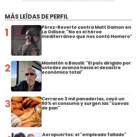
MÁS LEÍDAS DE PERFIL
Pérez-Reverte contra Matt Damon en
1
La Odisea: "No es el héroe
mediterráneo que nos contó Homero"
Maslatón a Bausili: "El país dirigido por
2
ustedes avanza hacia el desastre
económico total"
Cerraron 3 mil panaderías, cayó un
3
60% el consumo y surgen las "cuevas
de pan"
Aeropuertos: el "empleado fallado"