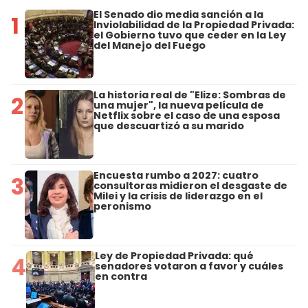
El Senado dio media sanción a la
1
Inviolabilidad de la Propiedad Privada:
el Gobierno tuvo que ceder en la Ley
del Manejo del Fuego
La historia real de "Elize: Sombras de
2
una mujer", la nueva película de
Netflix sobre el caso de una esposa
que descuartizó a su marido
Encuesta rumbo a 2027: cuatro
3
consultoras midieron el desgaste de
Milei y la crisis de liderazgo en el
peronismo
Ley de Propiedad Privada: qué
4
senadores votaron a favor y cuáles
en contra