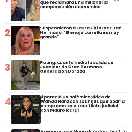
que reclamará una millonaria
compensación económica
Suspendieron a Laura Ubfal de Gran
2
Hermano: "El enojo con ella es muy
grande"
Rating: cuánto midió la salida de
3
Juanicar de Gran Hermano
Generación Dorada
Apareció un polémico video de
4
Wanda Nara con sus hijas que podría
comprometer su conflicto judicial
con Mauro Icardi
Aseguran que Mauro Icardi ya tendría