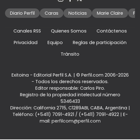
Diario Perfil
Caras
Noticias
Marie Claire
Fo
Canales RSS
Quienes Somos
Contáctenos
Privacidad
Equipo
Reglas de participación
Tránsito
Exitoina - Editorial Perfil S.A.
| © Perfil.com 2006-2026
- Todos los derechos reservados.
Editor responsable: Carlos Piro.
Registro de la propiedad intelectual número
5346433
Dirección:
California 2715
,
C1289ABI
,
CABA, Argentina
|
Teléfono:
(+5411) 7091-4921
/
(+5411) 7091-4922
| E-
mail:
perfilcom@perfil.com