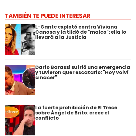
TAMBIÉN TE PUEDE INTERESAR
L-Gante explotó contra Viviana
Canosa y la tildó de "malco": ella lo
llevará a la Justicia
Darío Barassi sufrió una emergencia
y tuvieron que rescatarlo: "Hoy volví
a nacer"
La fuerte prohibición de El Trece
sobre Ángel de Brito: crece el
conflicto