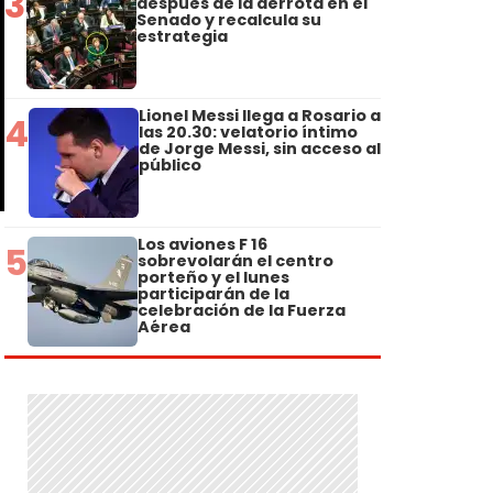
3
después de la derrota en el
Senado y recalcula su
estrategia
Lionel Messi llega a Rosario a
4
las 20.30: velatorio íntimo
de Jorge Messi, sin acceso al
público
Los aviones F 16
5
sobrevolarán el centro
porteño y el lunes
participarán de la
celebración de la Fuerza
Aérea