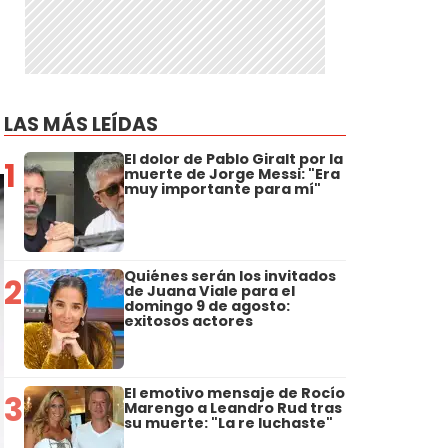
LAS MÁS LEÍDAS
El dolor de Pablo Giralt por la
1
muerte de Jorge Messi: "Era
muy importante para mí"
Quiénes serán los invitados
2
de Juana Viale para el
domingo 9 de agosto:
exitosos actores
El emotivo mensaje de Rocío
3
Marengo a Leandro Rud tras
su muerte: "La re luchaste"