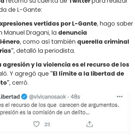
sa
retomó su cuenta de
Twitter
para realizar
da de L-Gante:
expresiones vertidas por L-Gante
, hago saber
an Manuel Dragani, la
denuncia
 Género
, como así también
querella criminal
rias"
, detalló la periodista.
a agresión y la violencia es el recurso de los
aló. Y agregó que
"El límite a la libertad de
ito"
, cerró.