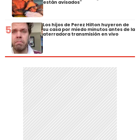
están avisados"
Los hijos de Perez Hilton huyeron de
5
su casa por miedo minutos antes de la
aterradora transmisión en vivo