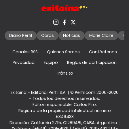
Diario Perfil
Caras
Noticias
Marie Claire
Fo
Canales RSS
Quienes Somos
Contáctenos
Privacidad
Equipo
Reglas de participación
Tránsito
Exitoina - Editorial Perfil S.A.
| © Perfil.com 2006-2026
- Todos los derechos reservados.
Editor responsable: Carlos Piro.
Registro de la propiedad intelectual número
5346433
Dirección:
California 2715
,
C1289ABI
,
CABA, Argentina
|
Teléfono:
(+5411) 7091-4921
/
(+5411) 7091-4922
| E-