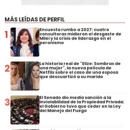
MÁS LEÍDAS DE PERFIL
Encuesta rumbo a 2027: cuatro
1
consultoras midieron el desgaste de
Milei y la crisis de liderazgo en el
peronismo
La historia real de "Elize: Sombras de
2
una mujer", la nueva película de
Netflix sobre el caso de una esposa
que descuartizó a su marido
El Senado dio media sanción a la
3
Inviolabilidad de la Propiedad Privada:
el Gobierno tuvo que ceder en la Ley
del Manejo del Fuego