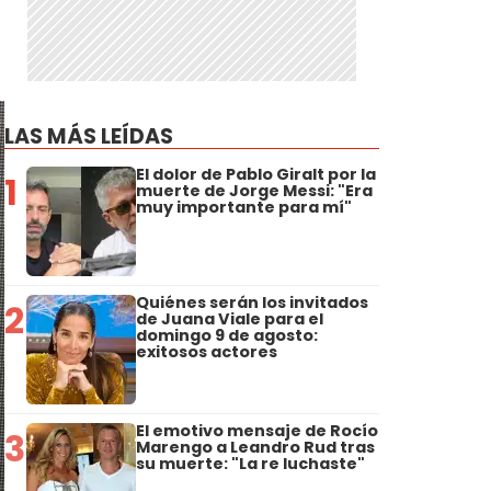
LAS MÁS LEÍDAS
El dolor de Pablo Giralt por la
1
muerte de Jorge Messi: "Era
muy importante para mí"
Quiénes serán los invitados
2
de Juana Viale para el
domingo 9 de agosto:
exitosos actores
El emotivo mensaje de Rocío
3
Marengo a Leandro Rud tras
su muerte: "La re luchaste"