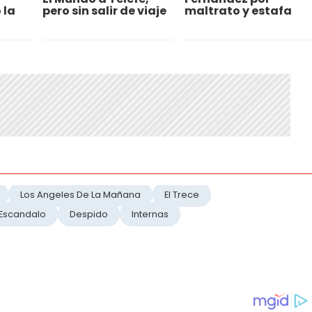
 la
pero sin salir de viaje
maltrato y estafa
Los Angeles De La Mañana
El Trece
Escandalo
Despido
Internas