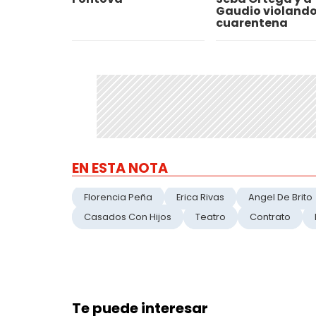
Gaudio violando
cuarentena
EN ESTA NOTA
Florencia Peña
Erica Rivas
Angel De Brito
Casados Con Hijos
Teatro
Contrato