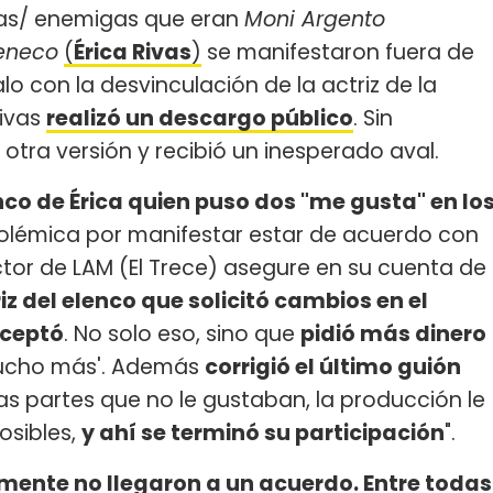
gas/ enemigas que eran
Moni Argento
seneco
(
Érica Rivas
)
se manifestaron fuera de
lo con la desvinculación de la actriz de la
Rivas
realizó un descargo público
. Sin
 otra versión y recibió un inesperado aval.
co de Érica quien puso dos "me gusta" en lo
polémica por manifestar estar de acuerdo con
ctor de LAM (El Trece) asegure en su cuenta de
riz del elenco que solicitó cambios en el
aceptó
. No solo eso, sino que
pidió más dinero
mucho más'. Además
corrigió el último guión
as partes que no le gustaban, la producción le
osibles,
y ahí se terminó su participación
".
emente no llegaron a un acuerdo. Entre todas