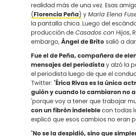
realidad más de una vez. Esas ami
(
Florencia Peña
)
y
María Elena Fu
la pantalla chica. Luego del escánda
producción de
Casados con Hijos
, 
embargo,
Ángel de Brito
salió a dar
Fue el de Peña, compañera de elen
mensajes del periodista
y alzó la 
el periodista luego de que el condu
Twitter: "
Érica Rivas es la única act
guión y cuando lo cambiaron no 
'porque voy a tener que trabajar 
con un fibrón indeleble
con todas l
explicó que esos cambios no eran p
"
No se la despidió, sino que simpl