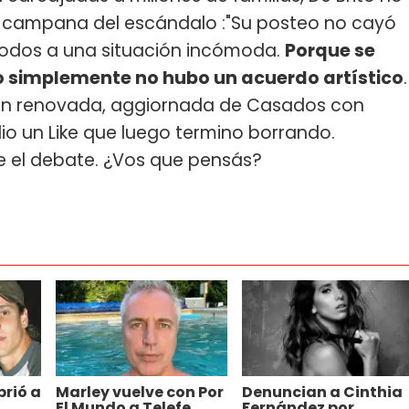
ra campana del escándalo :"Su posteo no cayó
todos a una situación incómoda.
Porque se
do simplemente no hubo un acuerdo artístico
.
ión renovada, aggiornada de Casados con
dio un Like que luego termino borrando.
re el debate. ¿Vos que pensás?
brió a
Marley vuelve con Por
Denuncian a Cinthia
El Mundo a Telefe,
Fernández por