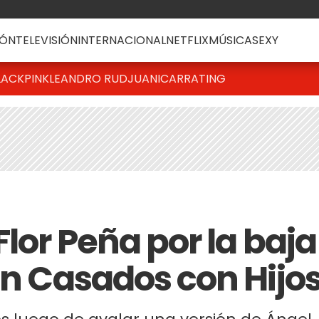
ÓN
TELEVISIÓN
INTERNACIONAL
NETFLIX
MÚSICA
SEXY
LACKPINK
LEANDRO RUD
JUANICAR
RATING
Flor Peña por la baja
en Casados con Hijo