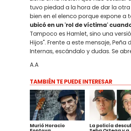
tuvo piedad a la hora de dar la ot
bien en el elenco porque expone a 
ubicó en un 'rol de víctima' cuan
Tampoco es Hamlet, sino una vers
Hijos". Frente a este mensaje, Peña 
Internas, escándalo y dudas. Se ab
A.A
TAMBIÉN TE PUEDE INTERESAR
Murió Horacio
La policía descu
Fontova
Seba Ortega y a