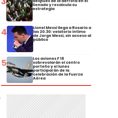
3
después de la derrota en el
Senado y recalcula su
estrategia
s
Lionel Messi llega a Rosario a
4
las 20.30: velatorio íntimo
de Jorge Messi, sin acceso al
público
Los aviones F 16
5
sobrevolarán el centro
porteño y el lunes
participarán de la
celebración de la Fuerza
Aérea
.