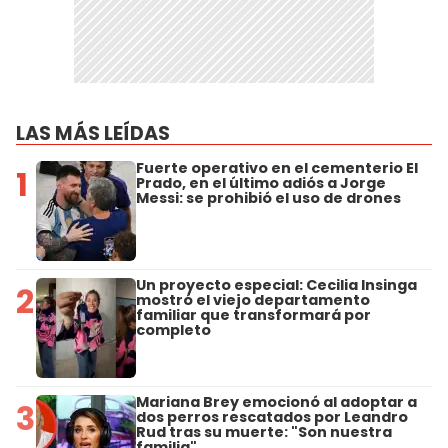
LAS MÁS LEÍDAS
Fuerte operativo en el cementerio El
1
Prado, en el último adiós a Jorge
Messi: se prohibió el uso de drones
Un proyecto especial: Cecilia Insinga
2
mostró el viejo departamento
familiar que transformará por
completo
Mariana Brey emocionó al adoptar a
3
dos perros rescatados por Leandro
Rud tras su muerte: "Son nuestra
familia"