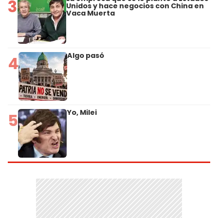
3
Unidos y hace negocios con China en
Vaca Muerta
Algo pasó
4
Yo, Milei
5