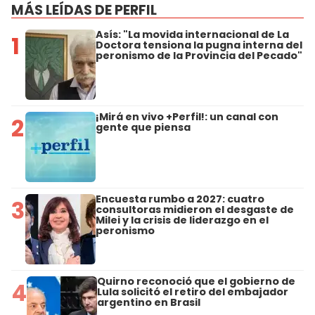
MÁS LEÍDAS DE PERFIL
Asís: "La movida internacional de La
1
Doctora tensiona la pugna interna del
peronismo de la Provincia del Pecado"
¡Mirá en vivo +Perfil!: un canal con
2
gente que piensa
Encuesta rumbo a 2027: cuatro
3
consultoras midieron el desgaste de
Milei y la crisis de liderazgo en el
peronismo
Quirno reconoció que el gobierno de
4
Lula solicitó el retiro del embajador
argentino en Brasil