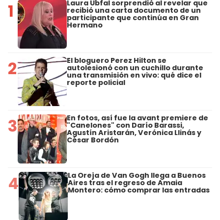
Laura Ubfal sorprendió al revelar que
1
recibió una carta documento de un
participante que continúa en Gran
Hermano
El bloguero Perez Hilton se
2
autolesionó con un cuchillo durante
una transmisión en vivo: qué dice el
reporte policial
En fotos, así fue la avant premiere de
3
"Canelones" con Darío Barassi,
Agustín Aristarán, Verónica Llinás y
César Bordón
La Oreja de Van Gogh llega a Buenos
4
Aires tras el regreso de Amaia
Montero: cómo comprar las entradas