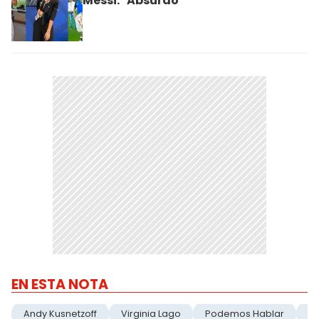
Messi: "Absurdo"
EN ESTA NOTA
Andy Kusnetzoff
Virginia Lago
Podemos Hablar
Hi