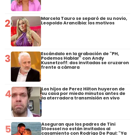
Marcela Tauro se separó de su novio,
2
Leopoldo Arancibia: los motivos
Escándalo en la grabación de "PH,
3
Podemos Hablar" con Andy
Kusnetzoff: dos invitadas se cruzaron
frente a cámara
Los hijos de Perez Hilton huyeron de
4
su casa por miedo minutos antes de
la aterradora transmisión en vivo
Aseguran que los padres de Tini
5
Stoessel no están invitados al
casamiento con Rodrigo De Paul: "Ya