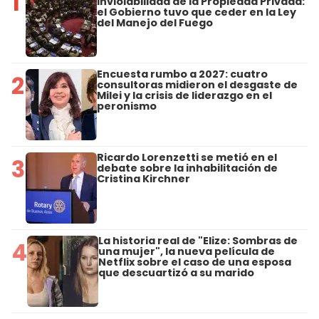
1
Inviolabilidad de la Propiedad Privada:
el Gobierno tuvo que ceder en la Ley
del Manejo del Fuego
Encuesta rumbo a 2027: cuatro
2
consultoras midieron el desgaste de
Milei y la crisis de liderazgo en el
peronismo
Ricardo Lorenzetti se metió en el
3
debate sobre la inhabilitación de
Cristina Kirchner
La historia real de "Elize: Sombras de
4
una mujer", la nueva película de
Netflix sobre el caso de una esposa
que descuartizó a su marido