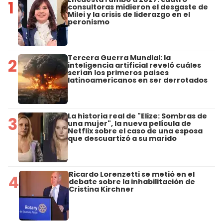
1
consultoras midieron el desgaste de
Milei y la crisis de liderazgo en el
peronismo
Tercera Guerra Mundial: la
2
inteligencia artificial reveló cuáles
serían los primeros países
latinoamericanos en ser derrotados
La historia real de "Elize: Sombras de
3
una mujer", la nueva película de
Netflix sobre el caso de una esposa
que descuartizó a su marido
Ricardo Lorenzetti se metió en el
4
debate sobre la inhabilitación de
Cristina Kirchner