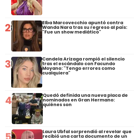
Elba Marcovecchio apuntó contra
2
Wanda Nara tras su regreso al país:
"Fue un show mediático"
Candela Arizaga rompió el silencio
3
tras el escándalo con Facundo
Moyano: "Tengo errores como
cualquiera"
Quedó definida una nueva placa de
4
nominados en Gran Hermano:
quiénes son
Laura Ubfal sorprendió al revelar que
5
recibió una carta documento de un