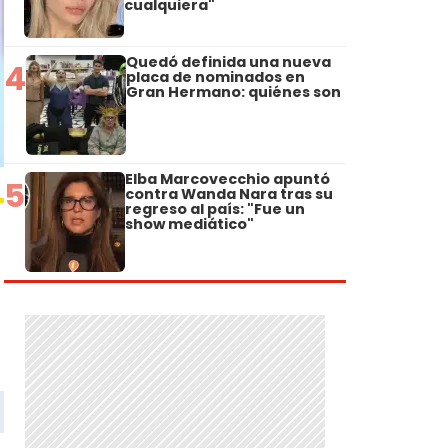
cualquiera"
Quedó definida una nueva
4
placa de nominados en
Gran Hermano: quiénes son
Elba Marcovecchio apuntó
5
contra Wanda Nara tras su
regreso al país: "Fue un
show mediático"