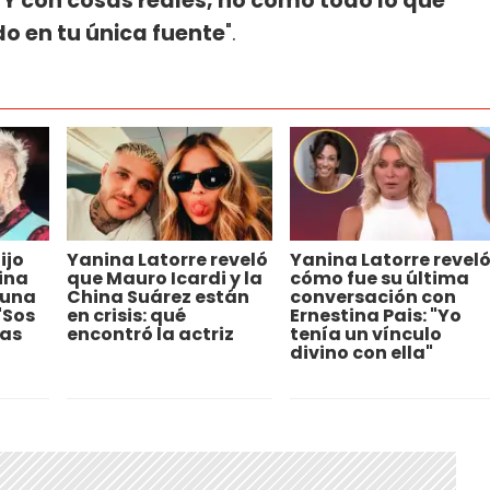
 Y con cosas reales, no como todo lo que
o en tu única fuente
".
ijo
Yanina Latorre reveló
Yanina Latorre revel
ina
que Mauro Icardi y la
cómo fue su última
 una
China Suárez están
conversación con
"Sos
en crisis: qué
Ernestina Pais: "Yo
das
encontró la actriz
tenía un vínculo
divino con ella"