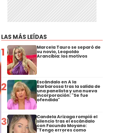
LAS MÁS LEÍDAS
Marcela Tauro se separó de
1
su novio, Leopoldo
Arancibia: los motivos
Escándalo en A la
2
Barbarossa tras la salida de
una panelista y una nueva
incorporación: "Se fue
ofendida"
Candela Arizaga rompió el
3
silencio tras el escándalo
con Facundo Moyano:
"Tengo errores como