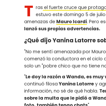
T
ras
el fuerte cruce que protag
estuvo este domingo 5 de juli
amenazas de
Mauro Icardi
. Pero e
lanzó sus propias advertencias.
¿Qué dijo Yanina Latorre so
"No me sentí amenazada por Mauro 
comenzó la conductora en el ciclo d
solo un "pobre chico que no tiene n
"
Le doy la razón a Wanda, es muy 
continuó filosa
Yanina Latorre
y agr
información, no sé de qué habla.
Te
sobre la multa que le pidió a Wan
foto, también tengo chats
".