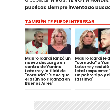
a publicar.
A VOS, TE VOY A HUNDIR.
publicas siempre inventado basad
TAMBIÉN TE PUEDE INTERESAR
Mauro Icardi lanzó un
Mauro Icardi le d
nuevo descargo en
"cornuda" a Yan
contra de Yanina
Latorre y recibió
Latorre y la tildó de
letal respuesta: 
"cornuda": "Se ve que
un pobre tipo y 
el atún no alcanza en
lástima"
Buenos Aires"