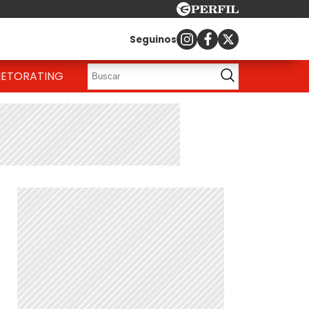
Seguinos
IETO
RATING