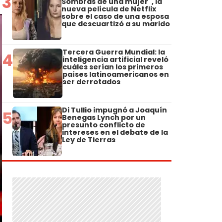
3
Sombras de una mujer", la
nueva película de Netflix
sobre el caso de una esposa
que descuartizó a su marido
Tercera Guerra Mundial: la
4
inteligencia artificial reveló
cuáles serían los primeros
países latinoamericanos en
ser derrotados
Di Tullio impugnó a Joaquín
5
Benegas Lynch por un
presunto conflicto de
intereses en el debate de la
Ley de Tierras