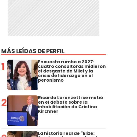
MÁS LEÍDAS DE PERFIL
Encuesta rumbo a 2027:
1
cuatro consultoras midieron
el desgaste de Milei y la
crisis de liderazgo en el
peronismo
Ricardo Lorenzetti se metió
2
en el debate sobre la
inhabilitación de Cristina
Kirchner
La historia real de "Elize: