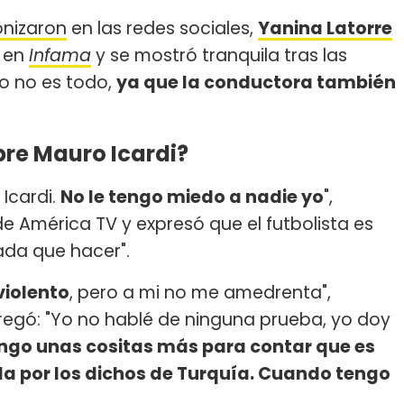
onizaron
en las redes sociales,
Yanina Latorre
o en
Infama
y se mostró tranquila tras las
so no es todo,
ya que la conductora también
bre Mauro Icardi?
Icardi.
No le tengo miedo a nadie yo
",
e América TV y expresó que el futbolista es
ada que hacer".
violento
, pero a mi no me amedrenta",
egó: "Yo no hablé de ninguna prueba, yo doy
ngo unas cositas más para contar que es
da por los dichos de Turquía. Cuando tengo