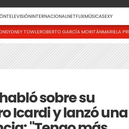
ÓN
TELEVISIÓN
INTERNACIONAL
NETFLIX
MÚSICA
SEXY
TON
SYDNEY TOWLE
ROBERTO GARCÍA MORITÁN
MARIELA PR
 habló sobre su
o Icardi y lanzó una
ncia: "Tengo más