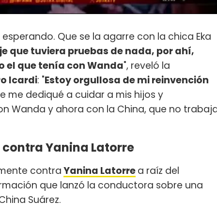
á esperando. Que se la agarre con la chica Eka
e que tuviera pruebas de nada, por ahí,
mo el que tenía con Wanda
", reveló la
 Icardi
: "
Estoy orgullosa de mi reinvención
ue me dediqué a cuidar a mis hijos y
on Wanda y ahora con la China, que no trabaj
 contra Yanina Latorre
amente contra
Yanina Latorre
a raíz del
formación que lanzó la conductora sobre una
a China Suárez.