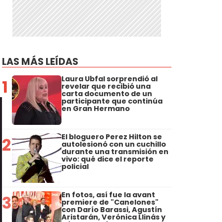
LAS MÁS LEÍDAS
Laura Ubfal sorprendió al
1
revelar que recibió una
carta documento de un
participante que continúa
en Gran Hermano
El bloguero Perez Hilton se
2
autolesionó con un cuchillo
durante una transmisión en
vivo: qué dice el reporte
policial
En fotos, así fue la avant
3
premiere de "Canelones"
con Darío Barassi, Agustín
Aristarán, Verónica Llinás y