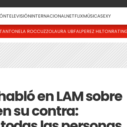
ÓN
TELEVISIÓN
INTERNACIONAL
NETFLIX
MÚSICA
SEXY
T
ANTONELA ROCCUZZO
LAURA UBFAL
PEREZ HILTON
RATIN
habló en LAM sobre
n su contra:
todas las personas