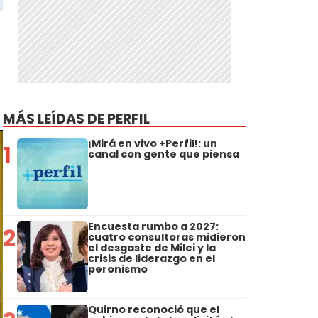
MÁS LEÍDAS DE PERFIL
¡Mirá en vivo +Perfil!: un
1
canal con gente que piensa
Encuesta rumbo a 2027:
2
cuatro consultoras midieron
el desgaste de Milei y la
crisis de liderazgo en el
peronismo
Quirno reconoció que el