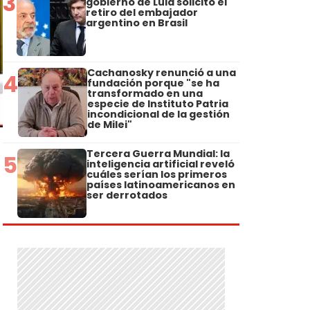
3
gobierno de Lula solicitó el
retiro del embajador
argentino en Brasil
Cachanosky renunció a una
4
fundación porque "se ha
transformado en una
especie de Instituto Patria
incondicional de la gestión
de Milei"
Tercera Guerra Mundial: la
5
inteligencia artificial reveló
cuáles serían los primeros
países latinoamericanos en
ser derrotados