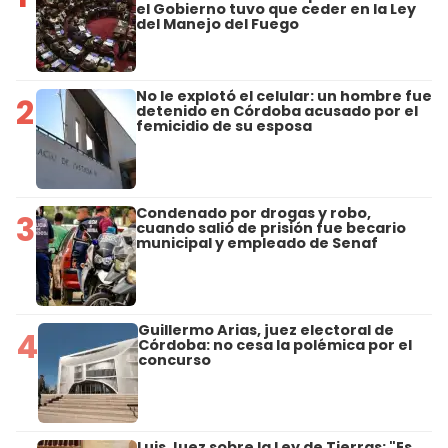
el Gobierno tuvo que ceder en la Ley
del Manejo del Fuego
No le explotó el celular: un hombre fue
2
detenido en Córdoba acusado por el
femicidio de su esposa
Condenado por drogas y robo,
3
cuando salió de prisión fue becario
municipal y empleado de Senaf
Guillermo Arias, juez electoral de
4
Córdoba: no cesa la polémica por el
concurso
Luis Juez sobre la Ley de Tierras: "Es