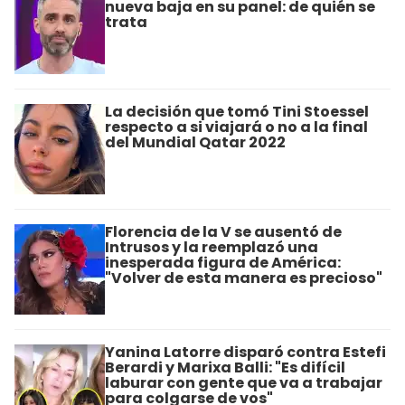
nueva baja en su panel: de quién se
trata
La decisión que tomó Tini Stoessel
respecto a si viajará o no a la final
del Mundial Qatar 2022
Florencia de la V se ausentó de
Intrusos y la reemplazó una
inesperada figura de América:
"Volver de esta manera es precioso"
Yanina Latorre disparó contra Estefi
Berardi y Marixa Balli: "Es difícil
laburar con gente que va a trabajar
para colgarse de vos"