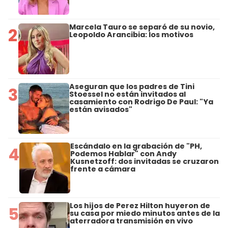
Marcela Tauro se separó de su novio,
2
Leopoldo Arancibia: los motivos
Aseguran que los padres de Tini
3
Stoessel no están invitados al
casamiento con Rodrigo De Paul: "Ya
están avisados"
Escándalo en la grabación de "PH,
4
Podemos Hablar" con Andy
Kusnetzoff: dos invitadas se cruzaron
frente a cámara
Los hijos de Perez Hilton huyeron de
5
su casa por miedo minutos antes de la
aterradora transmisión en vivo