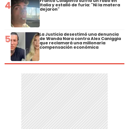
Franco Colapinto sufrió un robo en
4
Italia y estalló de furia: "Ni la matera
dejaron"
La Justicia desestimó una denuncia
5
de Wanda Nara contra Alex Caniggia
que reclamará una millonaria
compensación económica