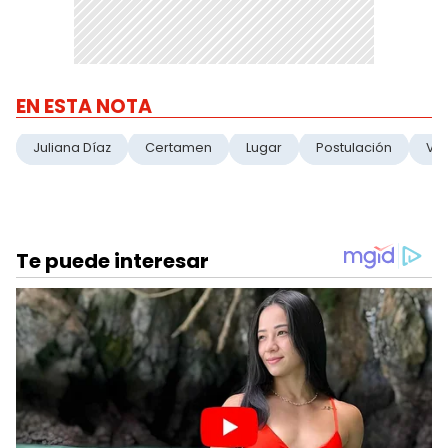
EN ESTA NOTA
Juliana Díaz
Certamen
Lugar
Postulación
Vi