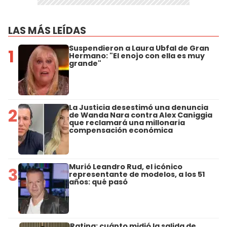
LAS MÁS LEÍDAS
Suspendieron a Laura Ubfal de Gran
1
Hermano: "El enojo con ella es muy
grande"
La Justicia desestimó una denuncia
2
de Wanda Nara contra Alex Caniggia
que reclamará una millonaria
compensación económica
Murió Leandro Rud, el icónico
3
representante de modelos, a los 51
años: qué pasó
Rating: cuánto midió la salida de