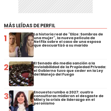
MÁS LEÍDAS DE PERFIL
La historia real de "Elize: Sombras de
1
una mujer", la nueva película de
Netflix sobre el caso de una esposa
que descuartizó a su marido
El Senado dio media sanción a la
2
Inviolabilidad de la Propiedad Privada:
el Gobierno tuvo que ceder en la Ley
del Manejo del Fuego
Encuesta rumbo a 2027: cuatro
3
consultoras midieron el desgaste de
Milei y la crisis de liderazgo en el
peronismo