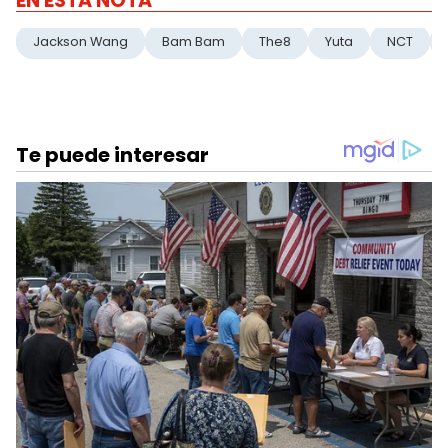
EN ESTA NOTA
Jackson Wang
Bam Bam
The8
Yuta
NCT