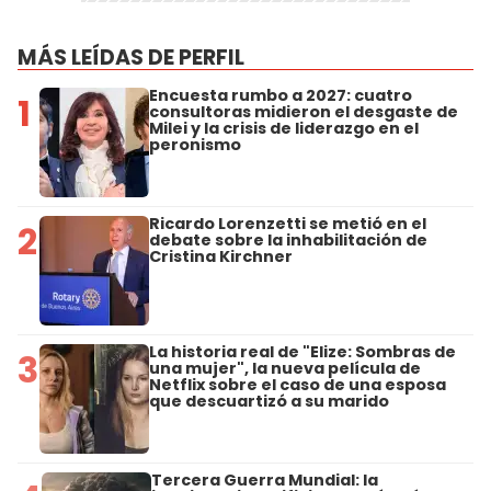
MÁS LEÍDAS DE PERFIL
Encuesta rumbo a 2027: cuatro
1
consultoras midieron el desgaste de
Milei y la crisis de liderazgo en el
peronismo
Ricardo Lorenzetti se metió en el
2
debate sobre la inhabilitación de
Cristina Kirchner
La historia real de "Elize: Sombras de
3
una mujer", la nueva película de
Netflix sobre el caso de una esposa
que descuartizó a su marido
Tercera Guerra Mundial: la