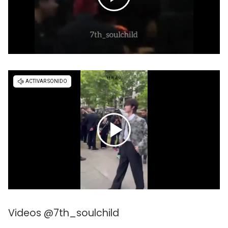
Videos @7th_soulchild