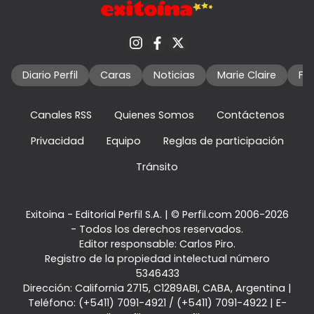
Diario Perfil
Caras
Noticias
Marie Claire
Fo
Canales RSS
Quienes Somos
Contáctenos
Privacidad
Equipo
Reglas de participación
Tránsito
Exitoina - Editorial Perfil S.A.
| © Perfil.com 2006-2026
- Todos los derechos reservados.
Editor responsable: Carlos Piro.
Registro de la propiedad intelectual número
5346433
Dirección:
California 2715
,
C1289ABI
,
CABA, Argentina
|
Teléfono:
(+5411) 7091-4921
/
(+5411) 7091-4922
| E-