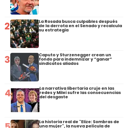
La Rosada busca culpables después
2
de la derrota en el Senado y recalcula
su estrategia
Caputo y Sturzenegger crean un
3
fondo para indemnizar y “ganar”
sindicatos aliados
La narrativa libertaria cruje en las
4
redes y Milei sufre las consecuencias
del desgaste
La historia real de "Elize: Sombras de
5
una mujer", la nueva película de