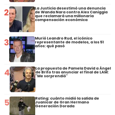
La Justicia desestimó una denuncia
2
de Wanda Nara contra Alex Caniggia
que reclamará una millonaria
compensación económica
Murió Leandro Rud, el icónico
3
representante de modelos, a los 51
años: qué pasó
La propuesta de Pamela David a Ángel
4
de Brito tras anunciar el final de LAM:
"Me sorprendió"
Rating: cuánto midió la salida de
5
Juanicar de Gran Hermano
Generación Dorada