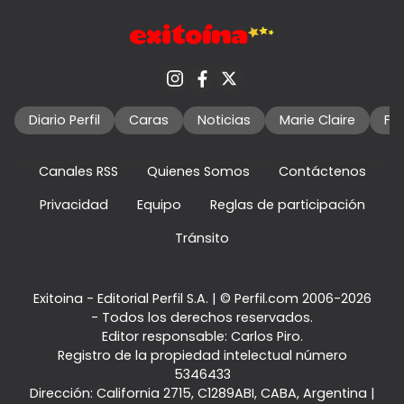
Diario Perfil
Caras
Noticias
Marie Claire
Fo
Canales RSS
Quienes Somos
Contáctenos
Privacidad
Equipo
Reglas de participación
Tránsito
Exitoina - Editorial Perfil S.A.
| © Perfil.com 2006-2026
- Todos los derechos reservados.
Editor responsable: Carlos Piro.
Registro de la propiedad intelectual número
5346433
Dirección:
California 2715
,
C1289ABI
,
CABA, Argentina
|