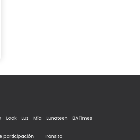
o
Look
Luz
Mía
Lunateen
BATimes
e participación
Tránsito