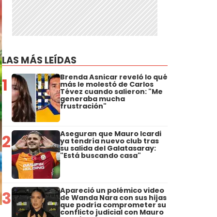
LAS MÁS LEÍDAS
Brenda Asnicar reveló lo qué
1
más le molestó de Carlos
Tévez cuando salieron: "Me
generaba mucha
frustración"
Aseguran que Mauro Icardi
2
ya tendría nuevo club tras
su salida del Galatasaray:
"Está buscando casa"
Apareció un polémico video
3
de Wanda Nara con sus hijas
que podría comprometer su
conflicto judicial con Mauro