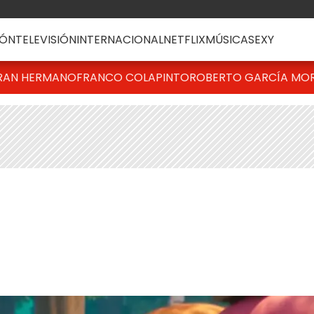
ÓN
TELEVISIÓN
INTERNACIONAL
NETFLIX
MÚSICA
SEXY
RAN HERMANO
FRANCO COLAPINTO
ROBERTO GARCÍA MO