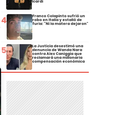
Icardi
d
Franco Colapinto sufrió un
4
robo en Italia y estalló de
furia: "Ni la matera dejaron"
La Justicia desestimó una
5
denuncia de Wanda Nara
contra Alex Caniggia que
reclamará una millonaria
compensación económica