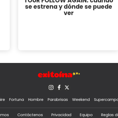
TOUR FOLLOW AGAIN: cuándo
se estrena y dónde se puede
ver
ire
Fortuna
Hombre
Parabrisas
Weekend
Supercamp
omos
Contáctenos
Privacidad
Equipo
Reglas d