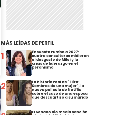
MÁS LEÍDAS DE PERFIL
Encuesta rumbo a 2027:
1
cuatro consultoras midieron
el desgaste de Milei y la
crisis de liderazgo en el
peronismo
La historia real de "Elize:
2
Sombras de una mujer", la
nueva película de Netflix
sobre el caso de una esposa
que descuartizó a su marido
El Senado dio media sanción