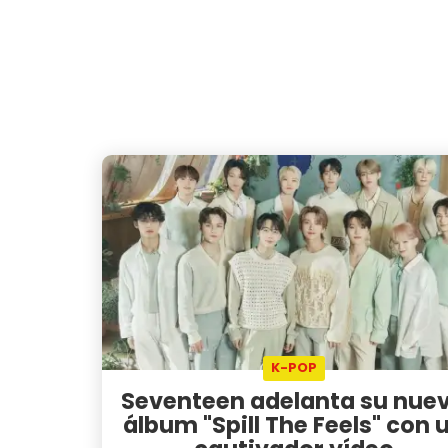
K-POP
Seventeen adelanta su nue
álbum "Spill The Feels" con 