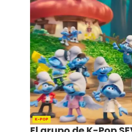
K-POP
El grupo de K-Pop SE