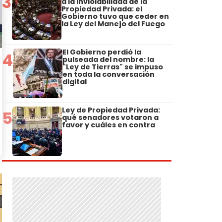
3
a la Inviolabilidad de la
Propiedad Privada: el
Gobierno tuvo que ceder en
la Ley del Manejo del Fuego
El Gobierno perdió la
4
pulseada del nombre: la
"Ley de Tierras" se impuso
en toda la conversación
digital
Ley de Propiedad Privada:
5
qué senadores votaron a
favor y cuáles en contra