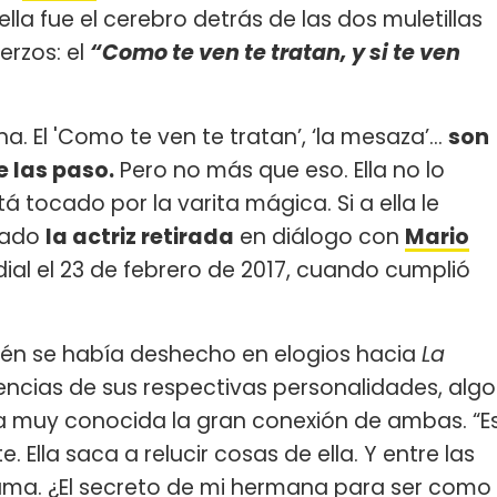
lla fue el cerebro detrás de las dos muletillas
erzos: el
“Como te ven te tratan, y si te ven
. El 'Como te ven te tratan’, ‘la mesaza’…
son
 las paso.
Pero no más que eso. Ella no lo
stá tocado por la varita mágica. Si a ella le
elado
la actriz retirada
en diálogo con
Mario
ial el 23 de febrero de 2017, cuando cumplió
én se había deshecho en elogios hacia
La
encias de sus respectivas personalidades, algo
a muy conocida la gran conexión de ambas. “E
. Ella saca a relucir cosas de ella. Y entre las
ama. ¿El secreto de mi hermana para ser como