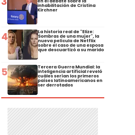
3
en el debate sobre la
inhabilitación de Cristina
Kirchner
La historia real de "Elize:
4
Sombras de una mujer", la
nueva película de Netflix
sobre el caso de una esposa
que descuartizó a su marido
Tercera Guerra Mundial: la
5
inteligencia artificial reveló
cuáles serían los primeros
países latinoamericanos en
ser derrotados