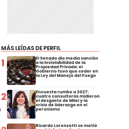
MÁS LEÍDAS DE PERFIL
El Senado dio media sanción
1
a la Inviolabilidad de la
Propiedad Privada: el
Gobierno tuvo que ceder en
la Ley del Manejo del Fuego
Encuesta rumbo a 2027:
2
cuatro consultoras midieron
el desgaste de Milei y la
crisis de liderazgo en el
s
peronismo
Ricardo Lorenzetti se metió