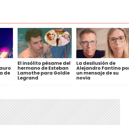
El insólito pésame del
La desilusión de
auro
hermano de Esteban
Alejandro Fantino po
la de
Lamothe para Goldie
un mensaje de su
Legrand
novia