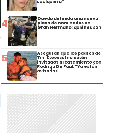
cualquiera"
Quedó definida una nueva
4
placa de nominados en
Gran Hermano: quiénes son
Aseguran que los padres de
5
Tini Stoessel no están
invitados al casamiento con
Rodrigo De Paul: "Ya están
avisados"