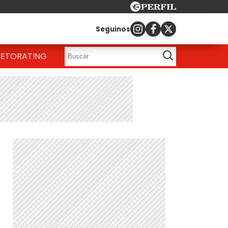
Seguinos
IETO
RATING