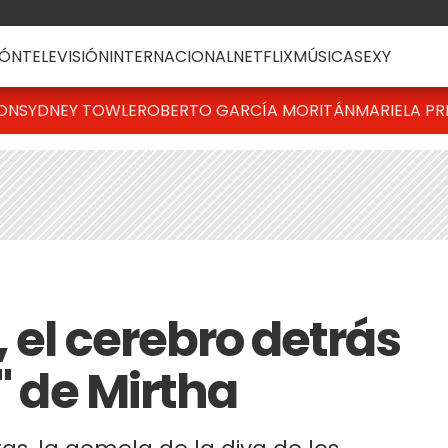
ÓN
TELEVISIÓN
INTERNACIONAL
NETFLIX
MÚSICA
SEXY
TON
SYDNEY TOWLE
ROBERTO GARCÍA MORITÁN
MARIELA PR
 el cerebro detrás
" de Mirtha