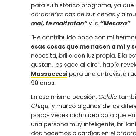
para su histórico programa, ya que e
características de sus cenas y almu
mal, te maltratan”
y la
“Mesaza”
.
“He contribuido poco con mi hermana
esas cosas que me nacen a mí y se
necesita, brilla con luz propia. Ella e
gustan, los saca al aire”, había rev
Massaccesi
para una entrevista rad
90 años.
En esa misma ocasión,
Goldie
tambi
Chiqui
y marcó algunas de las difer
pocas veces dicho debido a que er
una persona muy inteligente, brillante
dos hacemos picardías en el progr