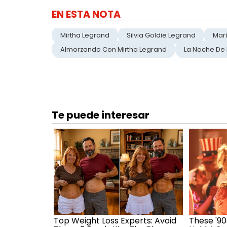
EN ESTA NOTA
Mirtha Legrand
Silvia Goldie Legrand
Marí
Almorzando Con Mirtha Legrand
La Noche De 