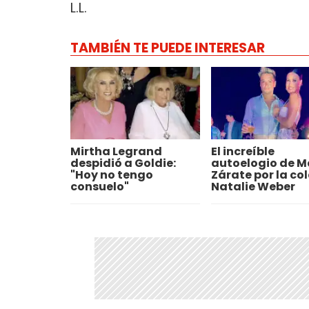
L.L.
TAMBIÉN TE PUEDE INTERESAR
Mirtha Legrand
El increíble
despidió a Goldie:
autoelogio de M
"Hoy no tengo
Zárate por la co
consuelo"
Natalie Weber