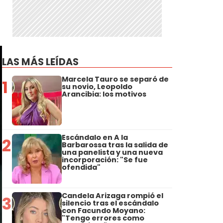
LAS MÁS LEÍDAS
Marcela Tauro se separó de
1
su novio, Leopoldo
Arancibia: los motivos
Escándalo en A la
2
Barbarossa tras la salida de
una panelista y una nueva
incorporación: "Se fue
ofendida"
Candela Arizaga rompió el
3
silencio tras el escándalo
con Facundo Moyano:
"Tengo errores como