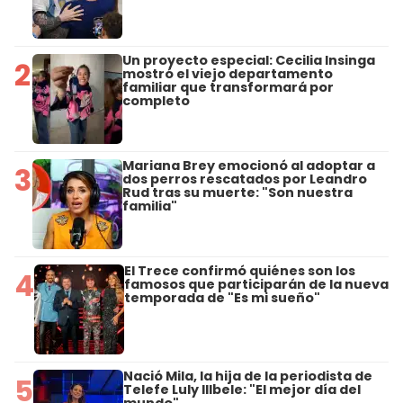
Un proyecto especial: Cecilia Insinga
2
mostró el viejo departamento
familiar que transformará por
completo
Mariana Brey emocionó al adoptar a
3
dos perros rescatados por Leandro
Rud tras su muerte: "Son nuestra
familia"
El Trece confirmó quiénes son los
4
famosos que participarán de la nueva
temporada de "Es mi sueño"
Nació Mila, la hija de la periodista de
5
Telefe Luly Illbele: "El mejor día del
mundo"