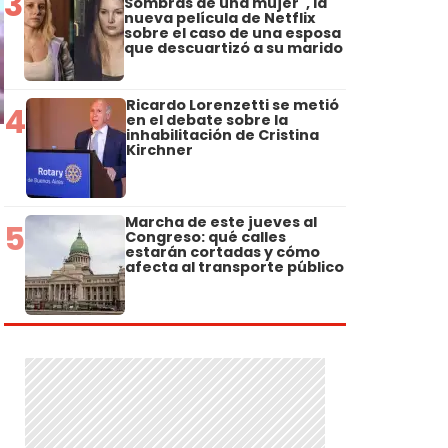
3
Sombras de una mujer", la
nueva película de Netflix
sobre el caso de una esposa
que descuartizó a su marido
Ricardo Lorenzetti se metió
4
en el debate sobre la
inhabilitación de Cristina
Kirchner
Marcha de este jueves al
5
Congreso: qué calles
estarán cortadas y cómo
afecta al transporte público