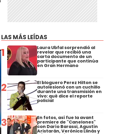
LAS MÁS LEÍDAS
Laura Ubfal sorprendió al
1
revelar que recibió una
carta documento de un
participante que continúa
en Gran Hermano
El bloguero Perez Hilton se
2
autolesionó con un cuchillo
durante una transmisión en
vivo: qué dice el reporte
policial
En fotos, así fue la avant
3
premiere de "Canelones"
con Darío Barassi, Agustín
Aristarán, Verónica Llinás y