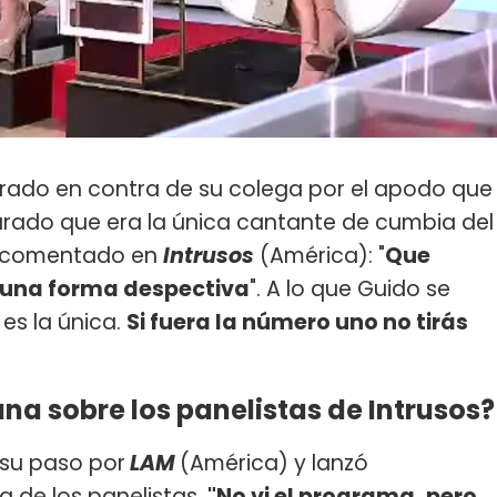
rado en contra de su colega por el apodo que
gurado que era la única cantante de cumbia del
ía comentado en
Intrusos
(América): "
Que
 una forma despectiva
". A lo que Guido se
es la única.
Si fuera la número uno no tirás
a sobre los panelistas de Intrusos?
su paso por
LAM
(América) y lanzó
 de los panelistas.
"No vi el programa, pero