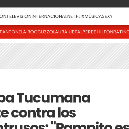
ÓN
TELEVISIÓN
INTERNACIONAL
NETFLIX
MÚSICA
SEXY
T
ANTONELA ROCCUZZO
LAURA UBFAL
PEREZ HILTON
RATIN
mba Tucumana
e contra los
ntrusos: "Pampito e