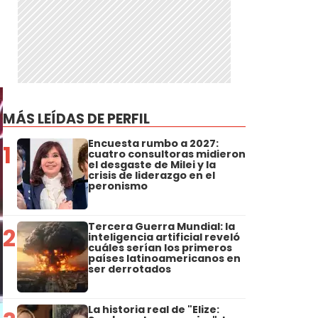
MÁS LEÍDAS DE PERFIL
Encuesta rumbo a 2027:
1
cuatro consultoras midieron
el desgaste de Milei y la
crisis de liderazgo en el
peronismo
Tercera Guerra Mundial: la
2
inteligencia artificial reveló
cuáles serían los primeros
países latinoamericanos en
ser derrotados
La historia real de "Elize: