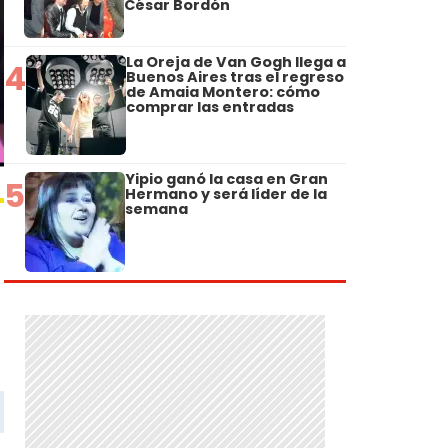
César Bordón
La Oreja de Van Gogh llega a
4
Buenos Aires tras el regreso
de Amaia Montero: cómo
comprar las entradas
Yipio ganó la casa en Gran
5
Hermano y será líder de la
semana