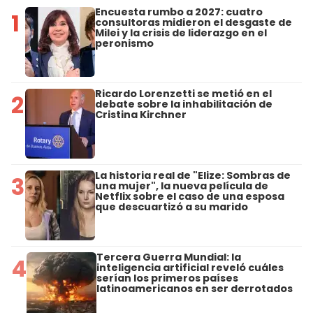
Encuesta rumbo a 2027: cuatro
1
consultoras midieron el desgaste de
Milei y la crisis de liderazgo en el
peronismo
Ricardo Lorenzetti se metió en el
2
debate sobre la inhabilitación de
Cristina Kirchner
La historia real de "Elize: Sombras de
3
una mujer", la nueva película de
Netflix sobre el caso de una esposa
que descuartizó a su marido
Tercera Guerra Mundial: la
4
inteligencia artificial reveló cuáles
serían los primeros países
latinoamericanos en ser derrotados