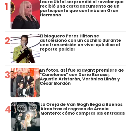
Laura Ubfal sorprendió al revelar que
1
recibió una carta documento de un
participante que continúa en Gran
Hermano
El bloguero Perez Hilton se
2
autolesionó con un cuchillo durante
una transmisión en vivo: qué dice el
reporte policial
En fotos, así fue la avant premiere de
3
"Canelones" con Darío Barassi,
Agustín Aristarán, Verónica Llinás y
César Bordón
La Oreja de Van Gogh llega a Buenos
4
Aires tras el regreso de Amaia
Montero: cómo comprar las entradas