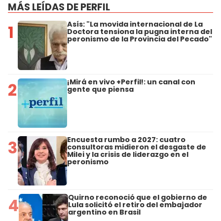
MÁS LEÍDAS DE PERFIL
Asís: "La movida internacional de La
1
Doctora tensiona la pugna interna del
peronismo de la Provincia del Pecado"
¡Mirá en vivo +Perfil!: un canal con
2
gente que piensa
Encuesta rumbo a 2027: cuatro
3
consultoras midieron el desgaste de
Milei y la crisis de liderazgo en el
peronismo
Quirno reconoció que el gobierno de
4
Lula solicitó el retiro del embajador
argentino en Brasil