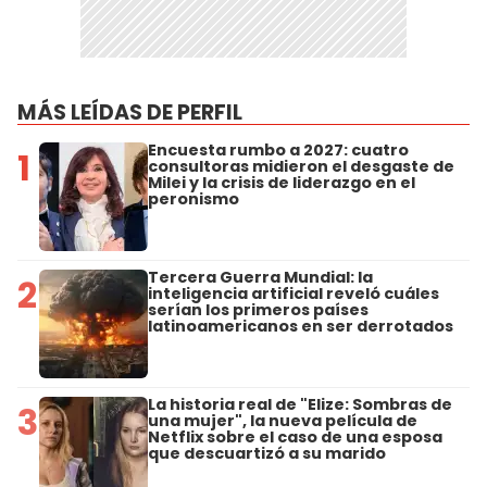
MÁS LEÍDAS DE PERFIL
Encuesta rumbo a 2027: cuatro
1
consultoras midieron el desgaste de
Milei y la crisis de liderazgo en el
peronismo
Tercera Guerra Mundial: la
2
inteligencia artificial reveló cuáles
serían los primeros países
latinoamericanos en ser derrotados
La historia real de "Elize: Sombras de
3
una mujer", la nueva película de
Netflix sobre el caso de una esposa
que descuartizó a su marido