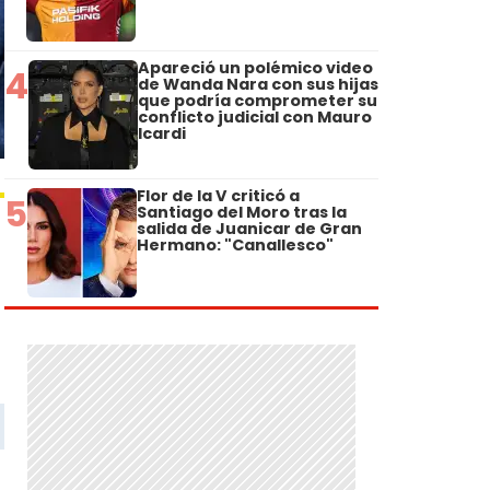
Apareció un polémico video
4
de Wanda Nara con sus hijas
que podría comprometer su
conflicto judicial con Mauro
Icardi
Flor de la V criticó a
5
Santiago del Moro tras la
salida de Juanicar de Gran
Hermano: "Canallesco"