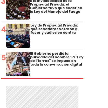
3
a la Inviolabilidad de la
Propiedad Privada: el
Gobierno tuvo que ceder en
la Ley del Manejo del Fuego
Ley de Propiedad Privada:
4
qué senadores votaron a
favor y cuáles en contra
El Gobierno perdió la
5
pulseada del nombre: la "Ley
de Tierras" se impuso en
toda la conversación digital