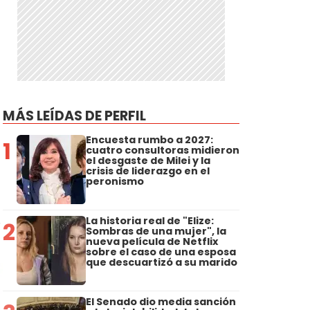
MÁS LEÍDAS DE PERFIL
Encuesta rumbo a 2027:
1
cuatro consultoras midieron
el desgaste de Milei y la
crisis de liderazgo en el
peronismo
,
La historia real de "Elize:
2
Sombras de una mujer", la
nueva película de Netflix
sobre el caso de una esposa
que descuartizó a su marido
El Senado dio media sanción