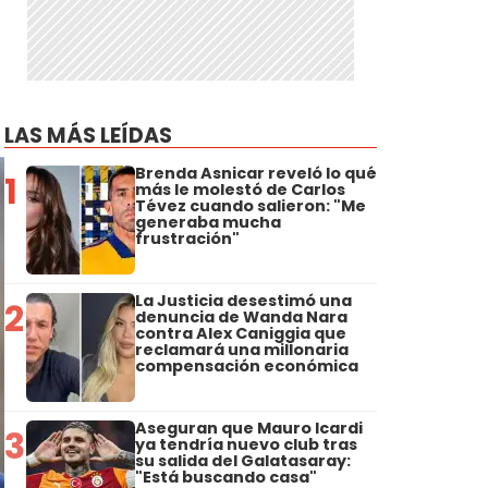
LAS MÁS LEÍDAS
Brenda Asnicar reveló lo qué
1
más le molestó de Carlos
Tévez cuando salieron: "Me
generaba mucha
frustración"
La Justicia desestimó una
2
denuncia de Wanda Nara
contra Alex Caniggia que
reclamará una millonaria
compensación económica
Aseguran que Mauro Icardi
3
ya tendría nuevo club tras
su salida del Galatasaray:
"Está buscando casa"