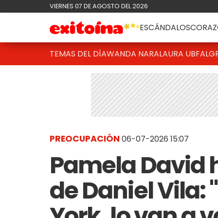
VIERNES 07 DE AGOSTO DEL 2026
ESCÁNDALOS
CORAZ
TEMAS DEL DÍA
WANDA NARA
LAURA UBFAL
G
PREOCUPACIÓN
06-07-2026 15:07
Pamela David h
de Daniel Vila
York, lo van a v