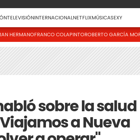
ÓN
TELEVISIÓN
INTERNACIONAL
NETFLIX
MÚSICA
SEXY
RAN HERMANO
FRANCO COLAPINTO
ROBERTO GARCÍA MO
abló sobre la salud
: "Viajamos a Nueva
olver a operar"