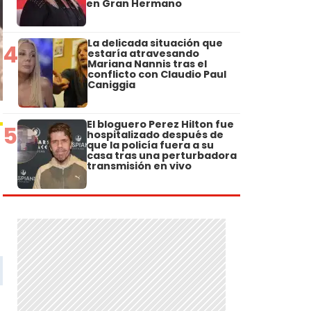
en Gran Hermano
La delicada situación que
4
estaría atravesando
Mariana Nannis tras el
conflicto con Claudio Paul
Caniggia
El bloguero Perez Hilton fue
5
hospitalizado después de
que la policía fuera a su
casa tras una perturbadora
transmisión en vivo