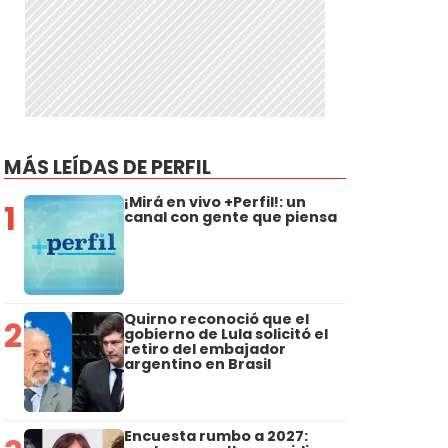
MÁS LEÍDAS DE PERFIL
¡Mirá en vivo +Perfil!: un
1
canal con gente que piensa
Quirno reconoció que el
2
gobierno de Lula solicitó el
retiro del embajador
argentino en Brasil
Encuesta rumbo a 2027: