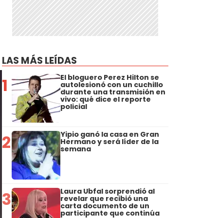
LAS MÁS LEÍDAS
El bloguero Perez Hilton se
1
autolesionó con un cuchillo
durante una transmisión en
vivo: qué dice el reporte
policial
Yipio ganó la casa en Gran
2
Hermano y será líder de la
semana
Laura Ubfal sorprendió al
3
revelar que recibió una
carta documento de un
participante que continúa