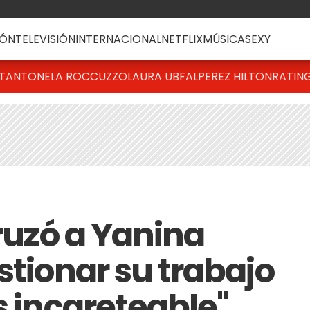
ÓN
TELEVISIÓN
INTERNACIONAL
NETFLIX
MÚSICA
SEXY
T
ANTONELA ROCCUZZO
LAURA UBFAL
PEREZ HILTON
RATIN
cruzó a Yanina
stionar su trabajo
s incareteable"