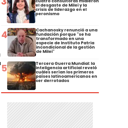
3
cuatro consultoras midieron
el desgaste de Milei y la
crisis de liderazgo en el
peronismo
Cachanosky renunció a una
4
fundación porque "se ha
transformado en una
especie de Instituto Patria
incondicional de la gestión
de Milei"
a
a
Tercera Guerra Mundial: la
5
inteligencia artificial reveló
cuáles serían los primeros
países latinoamericanos en
ser derrotados