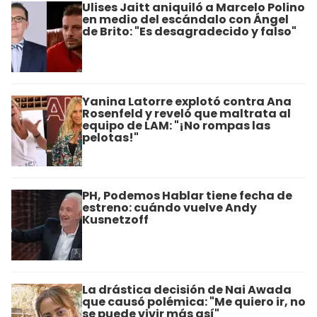
Ulises Jaitt aniquiló a Marcelo Polino
en medio del escándalo con Ángel
de Brito: "Es desagradecido y falso"
Yanina Latorre explotó contra Ana
Rosenfeld y reveló que maltrata al
equipo de LAM: "¡No rompas las
pelotas!"
PH, Podemos Hablar tiene fecha de
estreno: cuándo vuelve Andy
Kusnetzoff
La drástica decisión de Nai Awada
que causó polémica: "Me quiero ir, no
se puede vivir más así"