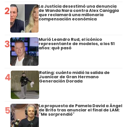
La Justicia desestimó una denuncia
2
de Wanda Nara contra Alex Caniggia
que reclamará una millonaria
compensación económica
Murió Leandro Rud, el icónico
3
representante de modelos, a los 51
años: qué pasó
Rating: cuánto midió la salida de
4
Juanicar de Gran Hermano
Generación Dorada
La propuesta de Pamela David a Ángel
5
de Brito tras anunciar el final de LAM:
"Me sorprendió"