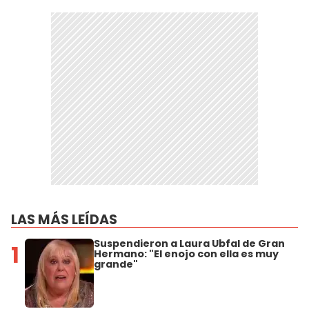
LAS MÁS LEÍDAS
Suspendieron a Laura Ubfal de Gran
1
Hermano: "El enojo con ella es muy
grande"