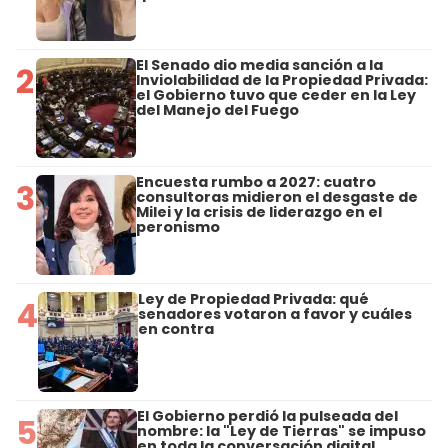
El Senado dio media sanción a la
2
Inviolabilidad de la Propiedad Privada:
el Gobierno tuvo que ceder en la Ley
del Manejo del Fuego
Encuesta rumbo a 2027: cuatro
3
consultoras midieron el desgaste de
Milei y la crisis de liderazgo en el
peronismo
Ley de Propiedad Privada: qué
4
senadores votaron a favor y cuáles
en contra
El Gobierno perdió la pulseada del
5
nombre: la "Ley de Tierras" se impuso
en toda la conversación digital