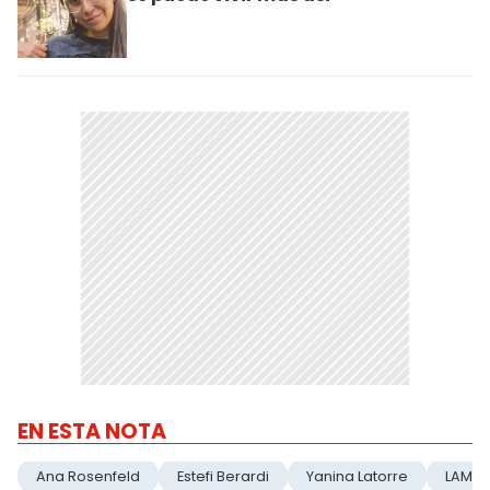
EN ESTA NOTA
Ana Rosenfeld
Estefi Berardi
Yanina Latorre
LAM