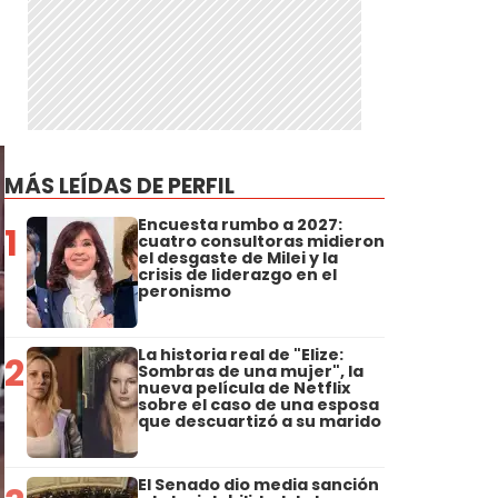
MÁS LEÍDAS DE PERFIL
Encuesta rumbo a 2027:
1
cuatro consultoras midieron
el desgaste de Milei y la
crisis de liderazgo en el
peronismo
La historia real de "Elize:
2
Sombras de una mujer", la
nueva película de Netflix
sobre el caso de una esposa
que descuartizó a su marido
El Senado dio media sanción