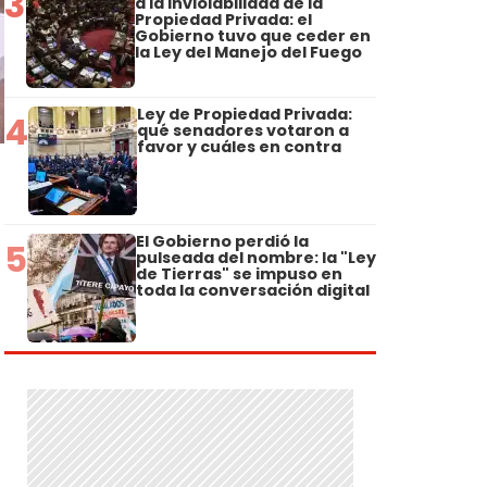
3
a la Inviolabilidad de la
Propiedad Privada: el
Gobierno tuvo que ceder en
la Ley del Manejo del Fuego
Ley de Propiedad Privada:
4
qué senadores votaron a
favor y cuáles en contra
El Gobierno perdió la
5
pulseada del nombre: la "Ley
de Tierras" se impuso en
toda la conversación digital