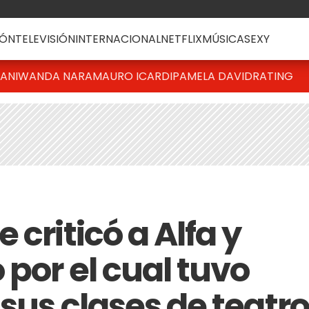
ÓN
TELEVISIÓN
INTERNACIONAL
NETFLIX
MÚSICA
SEXY
IANI
WANDA NARA
MAURO ICARDI
PAMELA DAVID
RATING
 criticó a Alfa y
 por el cual tuvo
sus clases de teatro