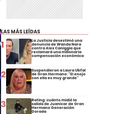
LAS MÁS LEÍDAS
La Justicia desestimó una
1
denuncia de Wanda Nara
contra Alex Caniggia que
reclamará una millonaria
compensación económica
Suspendieron a Laura Ubfal
2
de Gran Hermano: "El enojo
con ella es muy grande"
Rating: cuánto midió la
3
salida de Juanicar de Gran
Hermano Generación
Dorada