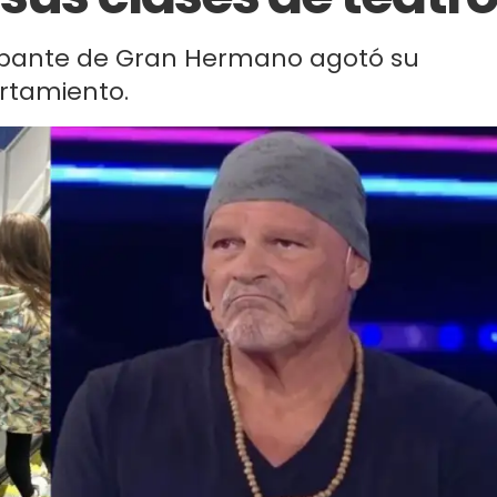
icipante de Gran Hermano agotó su
rtamiento.