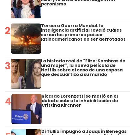
peronismo
Tercera Guerra Mundial: la
2
inteligencia artificial reveló cuáles
serían los primeros países
latinoamericanos en ser derrotados
La historia real de "Elize: Sombras de
3
una mujer", la nueva película de
Netflix sobre el caso de una esposa
que descuartizó a su marido
Ricardo Lorenzetti se metió en el
4
debate sobre la inhabilitación de
Cristina Kirchner
Di Tullio impugnó a Joaquín Benegas