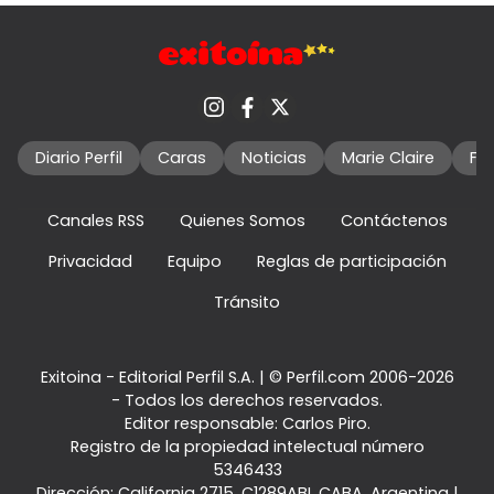
Diario Perfil
Caras
Noticias
Marie Claire
Fo
Canales RSS
Quienes Somos
Contáctenos
Privacidad
Equipo
Reglas de participación
Tránsito
Exitoina - Editorial Perfil S.A.
| © Perfil.com 2006-2026
- Todos los derechos reservados.
Editor responsable: Carlos Piro.
Registro de la propiedad intelectual número
5346433
Dirección:
California 2715
,
C1289ABI
,
CABA, Argentina
|