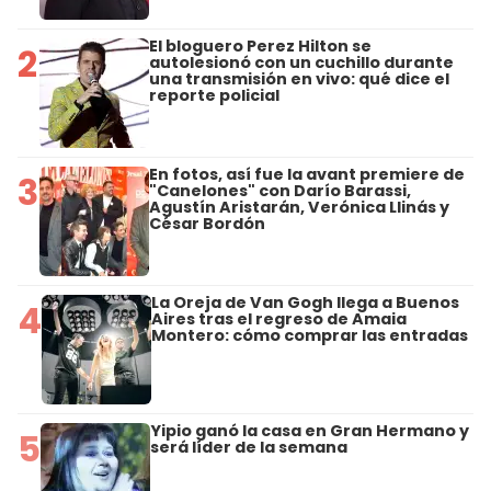
El bloguero Perez Hilton se
2
autolesionó con un cuchillo durante
una transmisión en vivo: qué dice el
reporte policial
En fotos, así fue la avant premiere de
3
"Canelones" con Darío Barassi,
Agustín Aristarán, Verónica Llinás y
César Bordón
La Oreja de Van Gogh llega a Buenos
4
Aires tras el regreso de Amaia
Montero: cómo comprar las entradas
Yipio ganó la casa en Gran Hermano y
5
será líder de la semana