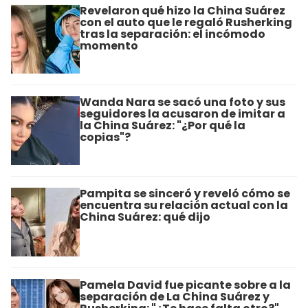
Revelaron qué hizo la China Suárez
con el auto que le regaló Rusherking
tras la separación: el incómodo
momento
Wanda Nara se sacó una foto y sus
seguidores la acusaron de imitar a
la China Suárez: "¿Por qué la
copias"?
Pampita se sinceró y reveló cómo se
encuentra su relación actual con la
China Suárez: qué dijo
Pamela David fue picante sobre a la
separación de La China Suárez y