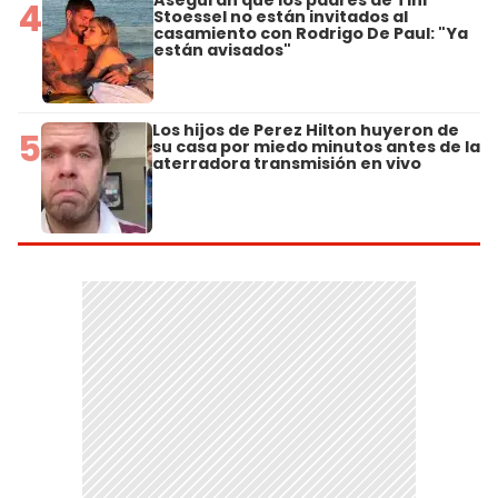
Aseguran que los padres de Tini
4
Stoessel no están invitados al
casamiento con Rodrigo De Paul: "Ya
están avisados"
Los hijos de Perez Hilton huyeron de
5
su casa por miedo minutos antes de la
aterradora transmisión en vivo