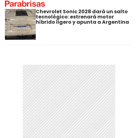
Chevrolet Sonic 2028 dará un salto
tecnológico: estrenará motor
híbrido ligero y apunta a Argentina