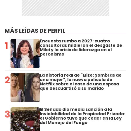
MÁS LEÍDAS DE PERFIL
Encuesta rumbo a 2027: cuatro
1
consultoras midieron el desgaste de
Milei y la crisis de liderazgo en el
peronismo
La historia real de "Elize: Sombras de
2
una mujer", la nueva película de
Netflix sobre el caso de una esposa
que descuartizó a su marido
El Senado dio media sanción a la
3
Inviolabilidad de la Propiedad Privada:
el Gobierno tuvo que ceder en la Ley
del Manejo del Fuego