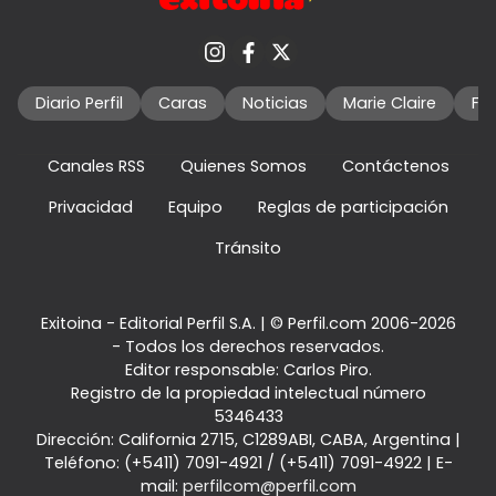
Diario Perfil
Caras
Noticias
Marie Claire
Fo
Canales RSS
Quienes Somos
Contáctenos
Privacidad
Equipo
Reglas de participación
Tránsito
Exitoina - Editorial Perfil S.A.
| © Perfil.com 2006-2026
- Todos los derechos reservados.
Editor responsable: Carlos Piro.
Registro de la propiedad intelectual número
5346433
Dirección:
California 2715
,
C1289ABI
,
CABA, Argentina
|
Teléfono:
(+5411) 7091-4921
/
(+5411) 7091-4922
| E-
mail:
perfilcom@perfil.com