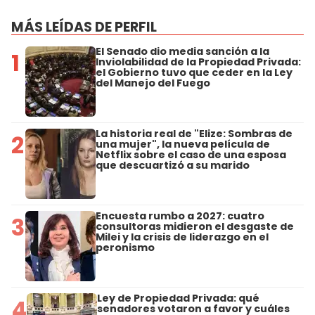
MÁS LEÍDAS DE PERFIL
El Senado dio media sanción a la
1
Inviolabilidad de la Propiedad Privada:
el Gobierno tuvo que ceder en la Ley
del Manejo del Fuego
La historia real de "Elize: Sombras de
2
una mujer", la nueva película de
Netflix sobre el caso de una esposa
que descuartizó a su marido
Encuesta rumbo a 2027: cuatro
3
consultoras midieron el desgaste de
Milei y la crisis de liderazgo en el
peronismo
Ley de Propiedad Privada: qué
4
senadores votaron a favor y cuáles