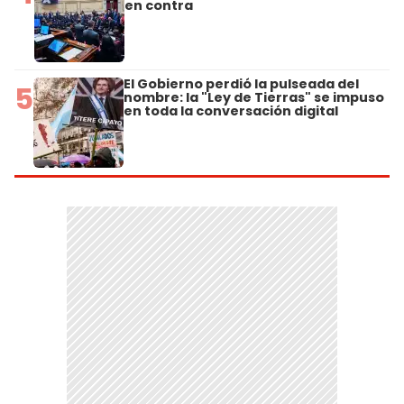
en contra
El Gobierno perdió la pulseada del
5
nombre: la "Ley de Tierras" se impuso
en toda la conversación digital