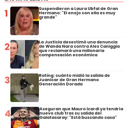
Suspendieron a Laura Ubfal de Gran
1
Hermano: "El enojo con ella es muy
grande"
La Justicia desestimó una denuncia
2
de Wanda Nara contra Alex Caniggia
que reclamará una millonaria
compensación económica
Rating: cuánto midió la salida de
3
Juanicar de Gran Hermano
Generación Dorada
Aseguran que Mauro Icardi ya tendría
4
nuevo club tras su salida del
Galatasaray: "Está buscando casa"