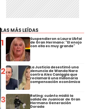
LAS MÁS LEÍDAS
Suspendieron a Laura Ubfal
1
de Gran Hermano: "El enojo
con ella es muy grande"
La Justicia desestimó una
2
denuncia de Wanda Nara
contra Alex Caniggia que
reclamará una millonaria
compensación económica
Rating: cuánto midió la
3
salida de Juanicar de Gran
Hermano Generación
Dorada