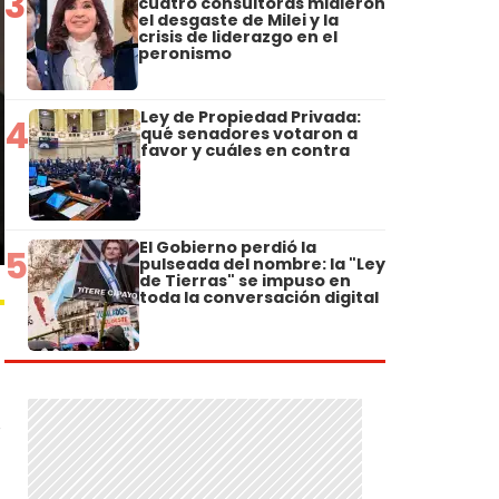
3
cuatro consultoras midieron
el desgaste de Milei y la
crisis de liderazgo en el
peronismo
Ley de Propiedad Privada:
4
qué senadores votaron a
favor y cuáles en contra
El Gobierno perdió la
5
pulseada del nombre: la "Ley
de Tierras" se impuso en
toda la conversación digital
,