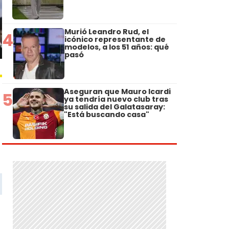
Murió Leandro Rud, el
4
icónico representante de
modelos, a los 51 años: qué
pasó
Aseguran que Mauro Icardi
5
ya tendría nuevo club tras
su salida del Galatasaray:
"Está buscando casa"