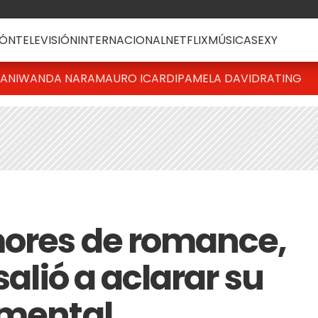
ÓN
TELEVISIÓN
INTERNACIONAL
NETFLIX
MÚSICA
SEXY
IANI
WANDA NARA
MAURO ICARDI
PAMELA DAVID
RATING
mores de romance,
salió a aclarar su
imental