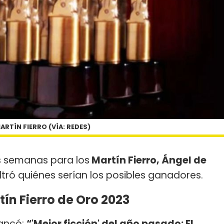
ARTÍN FIERRO (VÍA: REDES)
as semanas para los
Martín Fierro, Ángel de
filtró quiénes serían los posibles ganadores.
ín Fierro de Oro 2023
rancó:
“'Mejor ficción' del año pasado: El