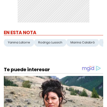
EN ESTA NOTA
Yanina Latorre
Rodrigo Lussich
Marina Calabró
LA