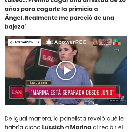
tuiteó... Prefirió cagar una amistad de 20
años para cagarle la primicia a
Ángel. Realmente me pareció de una
bajeza
".
De igual manera, la panelista reveló qué le
habría dicho
Lussich
a
Marina
al recibir el