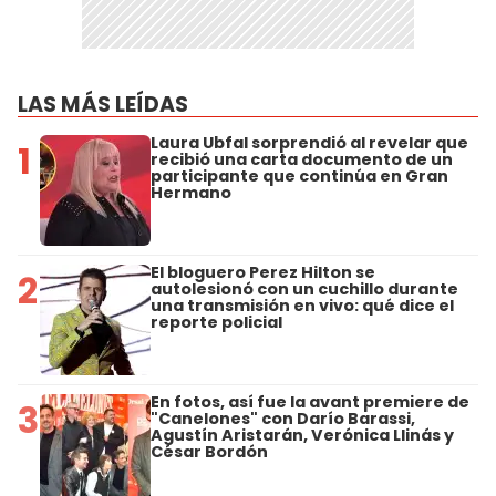
LAS MÁS LEÍDAS
Laura Ubfal sorprendió al revelar que
1
recibió una carta documento de un
participante que continúa en Gran
Hermano
El bloguero Perez Hilton se
2
autolesionó con un cuchillo durante
una transmisión en vivo: qué dice el
reporte policial
En fotos, así fue la avant premiere de
3
"Canelones" con Darío Barassi,
Agustín Aristarán, Verónica Llinás y
César Bordón