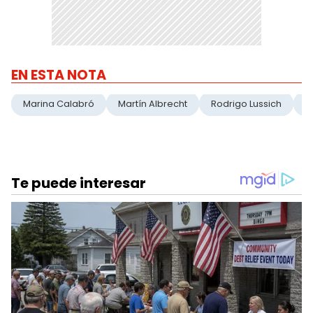
EN ESTA NOTA
Marina Calabró
Martín Albrecht
Rodrigo Lussich
S