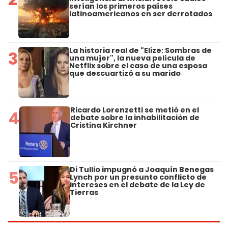
serían los primeros países
latinoamericanos en ser derrotados
La historia real de "Elize: Sombras de
3
una mujer", la nueva película de
Netflix sobre el caso de una esposa
que descuartizó a su marido
Ricardo Lorenzetti se metió en el
4
debate sobre la inhabilitación de
Cristina Kirchner
Di Tullio impugnó a Joaquín Benegas
5
Lynch por un presunto conflicto de
intereses en el debate de la Ley de
Tierras