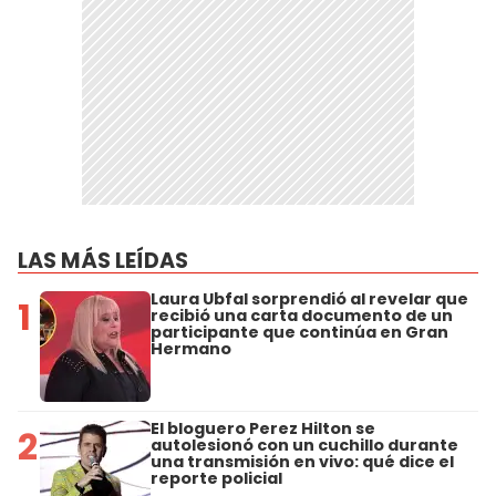
LAS MÁS LEÍDAS
Laura Ubfal sorprendió al revelar que
1
recibió una carta documento de un
participante que continúa en Gran
Hermano
El bloguero Perez Hilton se
2
autolesionó con un cuchillo durante
una transmisión en vivo: qué dice el
reporte policial