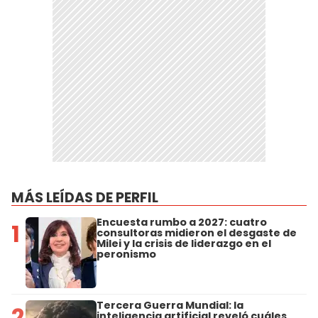
MÁS LEÍDAS DE PERFIL
Encuesta rumbo a 2027: cuatro
1
consultoras midieron el desgaste de
Milei y la crisis de liderazgo en el
peronismo
Tercera Guerra Mundial: la
2
inteligencia artificial reveló cuáles