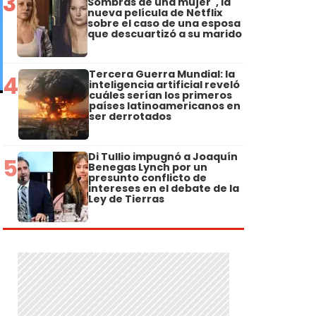
3
Sombras de una mujer", la
nueva película de Netflix
sobre el caso de una esposa
que descuartizó a su marido
Tercera Guerra Mundial: la
4
inteligencia artificial reveló
cuáles serían los primeros
países latinoamericanos en
ser derrotados
Di Tullio impugnó a Joaquín
5
Benegas Lynch por un
presunto conflicto de
intereses en el debate de la
Ley de Tierras