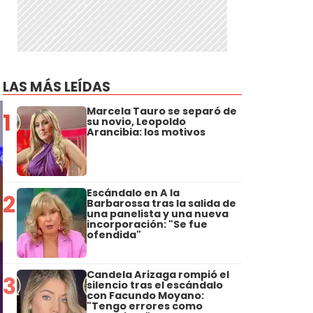
LAS MÁS LEÍDAS
Marcela Tauro se separó de
1
su novio, Leopoldo
Arancibia: los motivos
Escándalo en A la
2
Barbarossa tras la salida de
una panelista y una nueva
incorporación: "Se fue
ofendida"
Candela Arizaga rompió el
3
silencio tras el escándalo
con Facundo Moyano:
"Tengo errores como