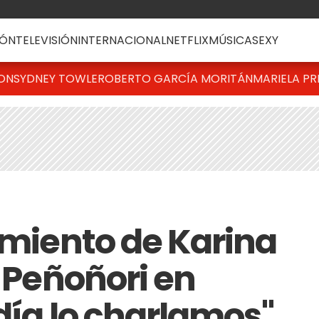
ÓN
TELEVISIÓN
INTERNACIONAL
NETFLIX
MÚSICA
SEXY
TON
SYDNEY TOWLE
ROBERTO GARCÍA MORITÁN
MARIELA PR
imiento de Karina
e Peñoñori en
 día lo charlamos"