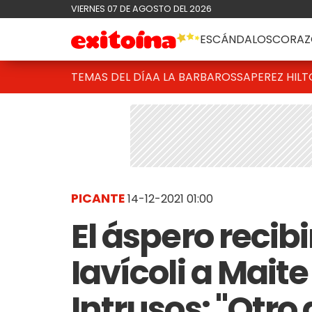
VIERNES 07 DE AGOSTO DEL 2026
ESCÁNDALOS
CORAZ
TEMAS DEL DÍA
A LA BARBAROSSA
PEREZ HIL
PICANTE
14-12-2021 01:00
El áspero recib
Iavícoli a Mait
Intrusos: "Otro