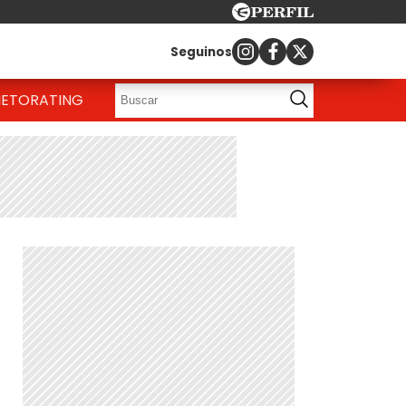
Seguinos
IETO
RATING