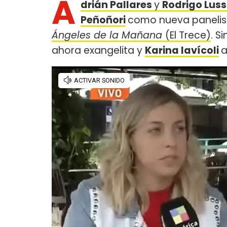
A
drián Pallares
y
Rodrigo Luss
Peñoñori
como nueva panelis
Ángeles de la Mañana
(El Trece)
. S
ahora exangelita y
Karina Iavícoli
a