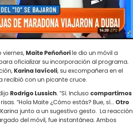
 viernes,
Maite Peñoñori
le dio un móvil a
para oficializar su incorporación al programa.
ción,
Karina Iavícoli
, su excompañera en el
la recibió con un picante cruce.
dijo
Rodrigo Lussich
. “Sí. Incluso
compartimos
 risas. “Hola Maite ¿Cómo estás? Bue, sí...
Otro
ó Karina junto a un sugestivo gesto. La reacción
argado del móvil, fue instantánea. Ambos