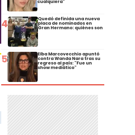
cualquiera"
Quedó definida una nueva
4
placa de nominados en
Gran Hermano: quiénes son
Elba Marcovecchio apuntó
5
contra Wanda Nara tras su
regreso al país: "Fue un
show mediático"