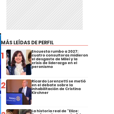
MÁS LEÍDAS DE PERFIL
Encuesta rumbo a 2027:
1
cuatro consultoras midieron
el desgaste de Milei y la
crisis de liderazgo en el
peronismo
Ricardo Lorenzetti se metió
2
en el debate sobre la
inhabilitación de Cristina
Kirchner
La historia real de "Elize: