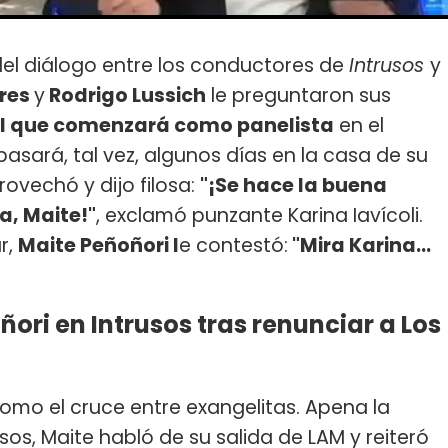
l del diálogo entre los conductores de
Intrusos
y
ares
y
Rodrigo Lussich
le preguntaron sus
n el que comenzará como panelista
en el
sará, tal vez, algunos días en la casa de su
rovechó y dijo filosa:
"¡Se hace la buena
a, Maite!"
, exclamó punzante Karina Iavícoli.
r,
Maite Peñoñori l
e contestó:
"Mira Karina...
ri en Intrusos tras renunciar a Los
como el cruce entre exangelitas. Apena la
os, Maite habló de su salida de LAM y reiteró