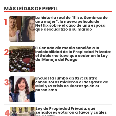
MÁS LEÍDAS DE PERFIL
La historia real de "Elize: Sombras de
1
una mujer", la nueva película de
Netflix sobre el caso de una esposa
que descuartizó a su marido
El Senado dio media sanción a la
2
Inviolabilidad de la Propiedad Privada:
el Gobierno tuvo que ceder en la Ley
del Manejo del Fuego
Encuesta rumbo a 2027: cuatro
3
consultoras midieron el desgaste de
Milei y la crisis de liderazgo en el
peronismo
Ley de Propiedad Privada: qué
4
senadores votaron a favor y cuáles