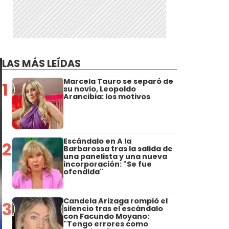
LAS MÁS LEÍDAS
Marcela Tauro se separó de
1
su novio, Leopoldo
Arancibia: los motivos
Escándalo en A la
2
Barbarossa tras la salida de
una panelista y una nueva
incorporación: "Se fue
ofendida"
Candela Arizaga rompió el
3
silencio tras el escándalo
con Facundo Moyano:
"Tengo errores como