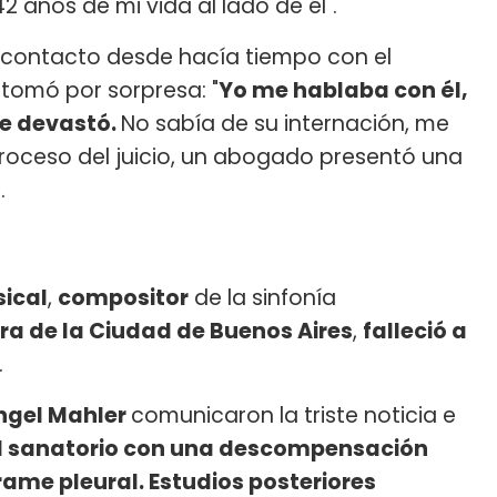
2 años de mi vida al lado de él".
n contacto desde hacía tiempo con el
 tomó por sorpresa: "
Yo me hablaba con él,
me devastó.
No sabía de su internación, me
proceso del juicio, un abogado presentó una
.
ical
,
compositor
de la sinfonía
ra de la Ciudad de Buenos Aires
,
falleció a
.
ngel Mahler
comunicaron la triste noticia e
ó al sanatorio con una descompensación
ame pleural. Estudios posteriores