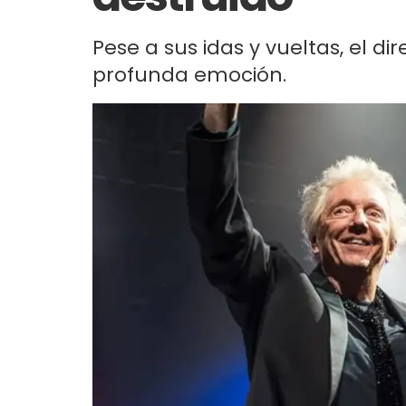
Pese a sus idas y vueltas, el d
profunda emoción.