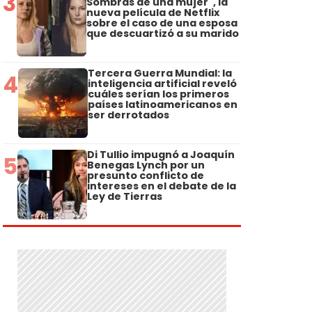
3
Sombras de una mujer", la
nueva película de Netflix
sobre el caso de una esposa
que descuartizó a su marido
Tercera Guerra Mundial: la
4
inteligencia artificial reveló
cuáles serían los primeros
países latinoamericanos en
ser derrotados
Di Tullio impugnó a Joaquín
5
Benegas Lynch por un
presunto conflicto de
intereses en el debate de la
Ley de Tierras