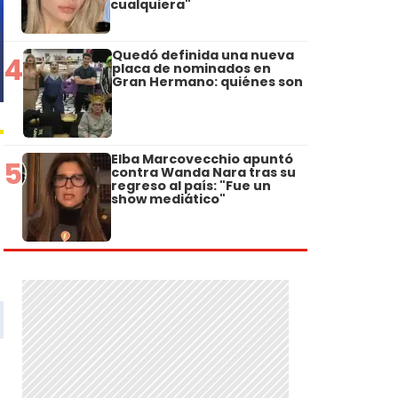
cualquiera"
Quedó definida una nueva
4
placa de nominados en
Gran Hermano: quiénes son
Elba Marcovecchio apuntó
5
contra Wanda Nara tras su
regreso al país: "Fue un
show mediático"