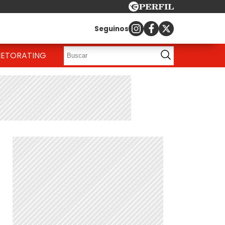
Seguinos
IETO
RATING