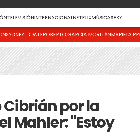
ÓN
TELEVISIÓN
INTERNACIONAL
NETFLIX
MÚSICA
SEXY
TON
SYDNEY TOWLE
ROBERTO GARCÍA MORITÁN
MARIELA PR
 Cibrián por la
l Mahler: "Estoy