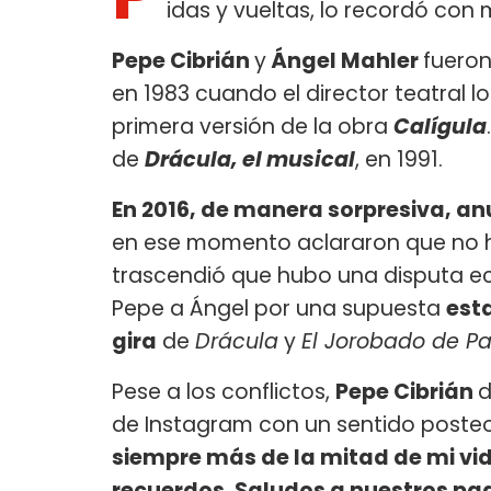
idas y vueltas, lo recordó con
Pepe Cibrián
y
Ángel Mahler
fueron
en 1983 cuando el director teatral l
primera versión de la obra
Calígula
de
Drácula, el musical
, en 1991.
En 2016, de manera sorpresiva, an
en ese momento aclararon que no 
trascendió que hubo una disputa 
Pepe a Ángel por una supuesta
est
gira
de
Drácula
y
El Jorobado de Par
Pese a los conflictos,
Pepe Cibrián
d
de Instagram con un sentido posteo
siempre más de la mitad de mi vi
recuerdos. Saludos a nuestros pa