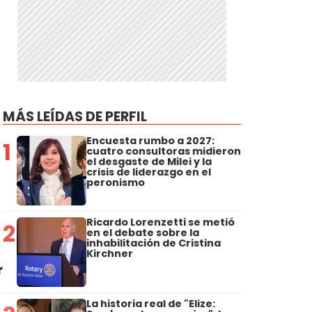
MÁS LEÍDAS DE PERFIL
Encuesta rumbo a 2027:
1
cuatro consultoras midieron
el desgaste de Milei y la
crisis de liderazgo en el
peronismo
Ricardo Lorenzetti se metió
2
en el debate sobre la
inhabilitación de Cristina
Kirchner
r
La historia real de "Elize: