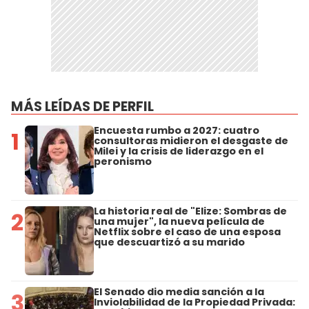
MÁS LEÍDAS DE PERFIL
Encuesta rumbo a 2027: cuatro
1
consultoras midieron el desgaste de
Milei y la crisis de liderazgo en el
peronismo
La historia real de "Elize: Sombras de
2
una mujer", la nueva película de
Netflix sobre el caso de una esposa
que descuartizó a su marido
El Senado dio media sanción a la
3
Inviolabilidad de la Propiedad Privada: