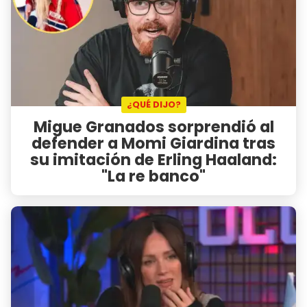
¿QUÉ DIJO?
Migue Granados sorprendió al
defender a Momi Giardina tras
su imitación de Erling Haaland:
"La re banco"